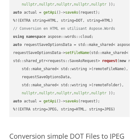
nullptr
,
nullptr
,
nullptr
,
nullptr
,
nullptr
 ))
auto
 actual = 
getApi
()->
saveAs
(request);

// Conversion en HTML en utilisant Aspose.Words
using
namespace
auto
 requestSaveOptionsData = std::make_shared< aspose::wo
requestSaveOptionsData->
setFileName
(std::make_shared< std
std::shared_ptr<requests::SaveAsRequest> 
request
(
new
 reque
    std::make_shared< std::wstring >(remoteFileName),

    requestSaveOptionsData,

    std::make_shared< std::wstring >(remoteFolder),

nullptr
,
nullptr
,
nullptr
,
nullptr
,
nullptr
 ))
auto
 actual = 
getApi
()->
saveAs
(request);

%!(EXTRA string=JPEG, string=HTML, string=JPEG)
Conversion simple DOT Files to JPEG