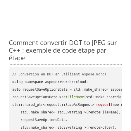
Comment convertir DOT to JPEG sur
C++ : exemple de code étape par
étape
// Conversion en DOT en utilisant Aspose.Words
using
namespace
auto
 requestSaveOptionsData = std::make_shared< aspose::wo
requestSaveOptionsData->
setFileName
(std::make_shared< std
std::shared_ptr<requests::SaveAsRequest> 
request
(
new
 reque
    std::make_shared< std::wstring >(remoteFileName),

    requestSaveOptionsData,

    std::make_shared< std::wstring >(remoteFolder),
