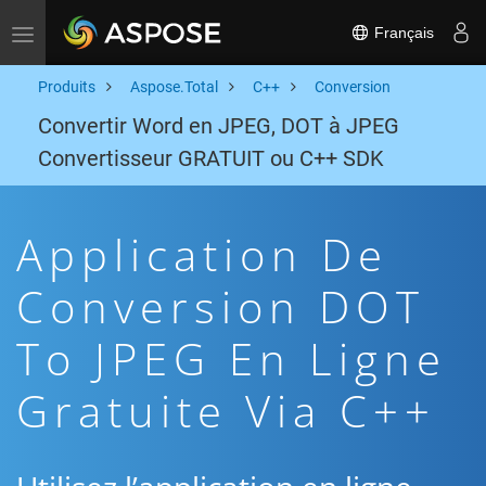
Français
Toggle navigation
Produits
Aspose.Total
C++
Conversion
Convertir Word en JPEG, DOT à JPEG
Convertisseur GRATUIT ou C++ SDK
Application De
Conversion DOT
To JPEG En Ligne
Gratuite Via C++