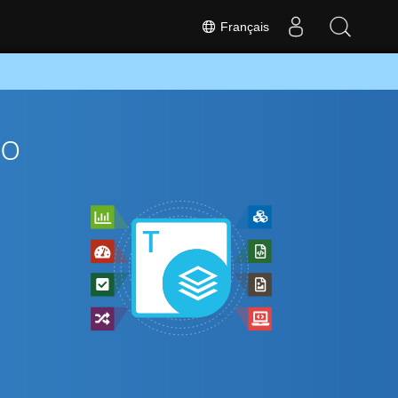
Français
To