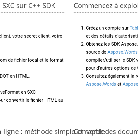
o SXC sur C++ SDK
Commencez à exploit
Créez un compte sur
Tab
lient, votre secret client, votre
et des détails d’autorisat
Obtenez les SDK Aspose.
source de
Aspose.Words
om de fichier local et le format
compiler/utiliser le SDK
pour d’autres options de
t DOT en HTML.
Consultez également la r
Aspose.Words
et
Aspose
aveFormat en SXC
ur convertir le fichier HTML au
 ligne : méthode simple et rapide
Convertir des docu