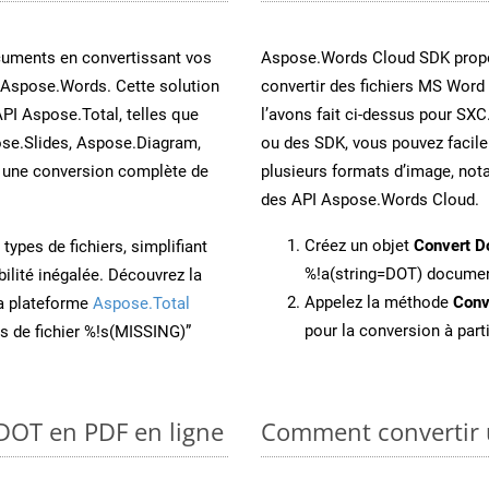
cuments en convertissant vos
Aspose.Words Cloud SDK propo
 Aspose.Words. Cette solution
convertir des fichiers MS Word
API Aspose.Total, telles que
l’avons fait ci-dessus pour SXC
se.Slides, Aspose.Diagram,
ou des SDK, vous pouvez facil
une conversion complète de
plusieurs formats d’image, not
des API Aspose.Words Cloud.
Créez un objet
Convert D
ypes de fichiers, simplifiant
%!a(string=DOT) docume
ilité inégalée. Découvrez la
Appelez la méthode
Conv
la plateforme
Aspose.Total
pour la conversion à part
ons de fichier %!s(MISSING)”
 DOT en PDF en ligne
Comment convertir 