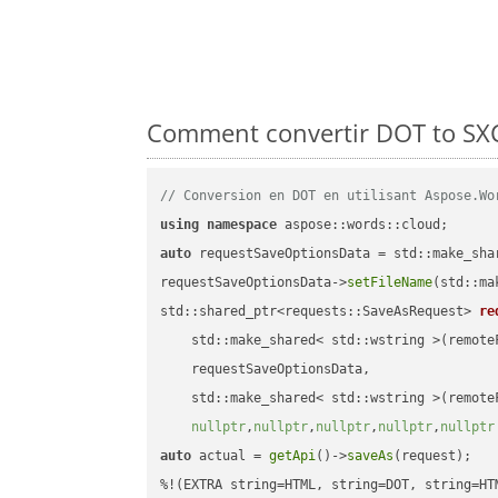
Comment convertir DOT to SXC
// Conversion en DOT en utilisant Aspose.Wo
using
namespace
auto
 requestSaveOptionsData = std::make_sha
requestSaveOptionsData->
setFileName
(std::ma
std::shared_ptr<requests::SaveAsRequest> 
re
    std::make_shared< std::wstring >(remoteF
    requestSaveOptionsData,

    std::make_shared< std::wstring >(remoteF
nullptr
,
nullptr
,
nullptr
,
nullptr
,
nullptr
auto
 actual = 
getApi
()->
saveAs
(request);
