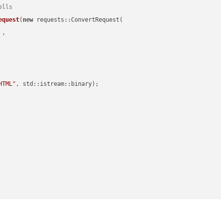
ells
equest
(
new
 requests::ConvertRequest(

 ,        

HTML"
, std::istream::binary)
;
