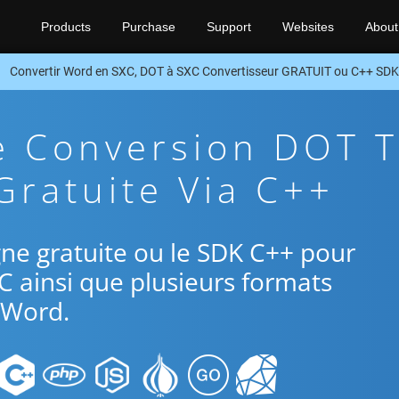
Products
Purchase
Support
Websites
About
Convertir Word en SXC, DOT à SXC Convertisseur GRATUIT ou C++ SDK
e Conversion DOT 
Gratuite Via C++
ligne gratuite ou le SDK C++ pour
C ainsi que plusieurs formats
Word.