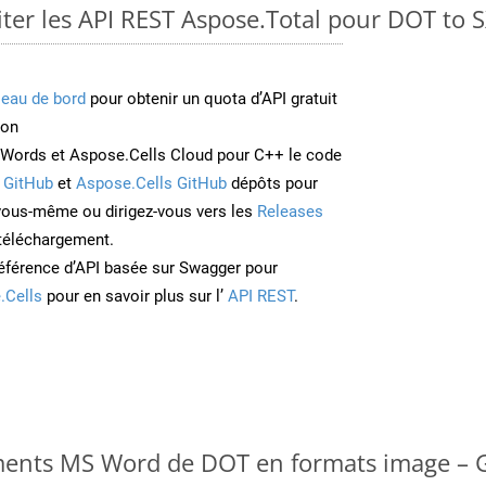
er les API REST Aspose.Total pour DOT to 
leau de bord
pour obtenir un quota d’API gratuit
ion
Words et Aspose.Cells Cloud pour C++ le code
 GitHub
et
Aspose.Cells GitHub
dépôts pour
 vous-même ou dirigez-vous vers les
Releases
 téléchargement.
éférence d’API basée sur Swagger pour
.Cells
pour en savoir plus sur l’
API REST
.
ments MS Word de DOT en formats image – G