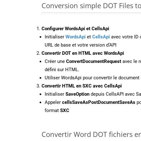
Conversion simple DOT Files t
Configurer WordsApi et CellsApi
Initialiser
WordsApi
et
CellsApi
avec votre ID c
URL de base et votre version d’API
Convertir DOT en HTML avec WordsApi
Créer une
ConvertDocumentRequest
avec le n
défini sur HTML.
Utiliser WordsApi pour convertir le documen
Convertir HTML en SXC avec CellsApi
Initialiser
SaveOption
depuis CellsAPI avec S
Appeler
cellsSaveAsPostDocumentSaveAs
po
format
SXC
Convertir Word DOT fichiers en