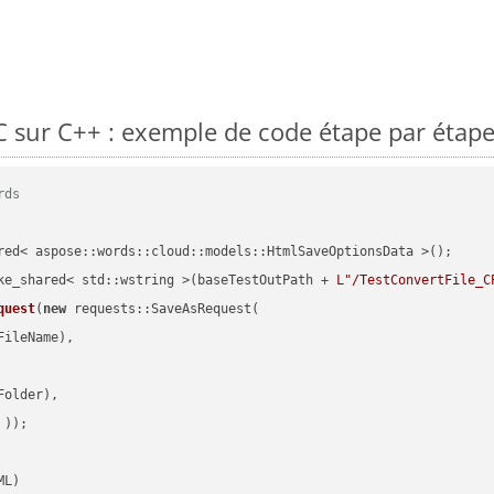
 sur C++ : exemple de code étape par étap
rds
red< aspose::words::cloud::models::HtmlSaveOptionsData >();

ke_shared< std::wstring >(baseTestOutPath + 
L"/TestConvertFile_C
quest
(
new
 requests::SaveAsRequest(

ileName),

older),

 ))