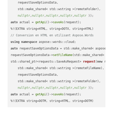
    requestSaveOptionsData,

    std::make_shared< std::wstring >(remoteFolder),

nullptr
,
nullptr
,
nullptr
,
nullptr
,
nullptr
 ))
auto
 actual = 
getApi
()->
saveAs
(request);

// Conversion en HTML en utilisant Aspose.Words
using
namespace
auto
 requestSaveOptionsData = std::make_shared< aspose::wo
requestSaveOptionsData->
setFileName
(std::make_shared< std
std::shared_ptr<requests::SaveAsRequest> 
request
(
new
 reque
    std::make_shared< std::wstring >(remoteFileName),

    requestSaveOptionsData,

    std::make_shared< std::wstring >(remoteFolder),

nullptr
,
nullptr
,
nullptr
,
nullptr
,
nullptr
 ))
auto
 actual = 
getApi
()->
saveAs
(request);

%!(EXTRA string=DOTM, string=HTML, string=DOTM)