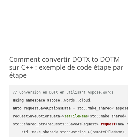
Comment convertir DOTX to DOTM
sur C++ : exemple de code étape par
étape
// Conversion en DOTX en utilisant Aspose.Words
using
namespace
auto
 requestSaveOptionsData = std::make_shared< aspose::wo
requestSaveOptionsData->
setFileName
(std::make_shared< std
std::shared_ptr<requests::SaveAsRequest> 
request
(
new
 reque
    std::make_shared< std::wstring >(remoteFileName),
