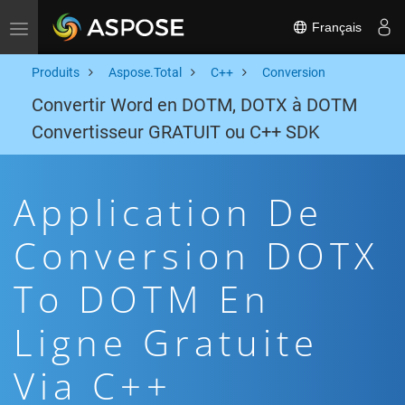
Français
Toggle navigation
Produits
Aspose.Total
C++
Conversion
Convertir Word en DOTM, DOTX à DOTM
Convertisseur GRATUIT ou C++ SDK
Application De
Conversion DOTX
To DOTM En
Ligne Gratuite
Via C++