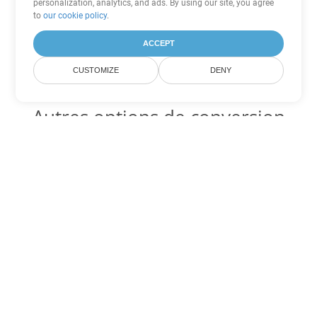
personalization, analytics, and ads. By using our site, you agree
to
our cookie policy
.
ACCEPT
CUSTOMIZE
DENY
Autres options de conversion
Word
Convertir DOTX en DOC
DOC:
Microsoft Word Binary Format
Convertir DOTX en DOT
DOT:
Microsoft Word Template Files
Convertir DOTX en DOCX
DOCX:
Office 2007+ Word Document