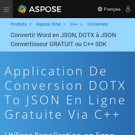
Français
Toggle navigation
Produits
Aspose.Total
C++
Conversion
Convertir Word en JSON, DOTX à JSON
Convertisseur GRATUIT ou C++ SDK
Application De
Conversion DOTX
To JSON En Ligne
Gratuite Via C++