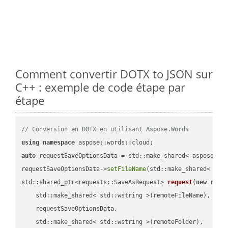
Comment convertir DOTX to JSON sur
C++ : exemple de code étape par
étape
// Conversion en DOTX en utilisant Aspose.Words
using
namespace
auto
 requestSaveOptionsData = std::make_shared< aspose::wo
requestSaveOptionsData->
setFileName
(std::make_shared< std
std::shared_ptr<requests::SaveAsRequest> 
request
(
new
 reque
    std::make_shared< std::wstring >(remoteFileName),

    requestSaveOptionsData,

    std::make_shared< std::wstring >(remoteFolder),
