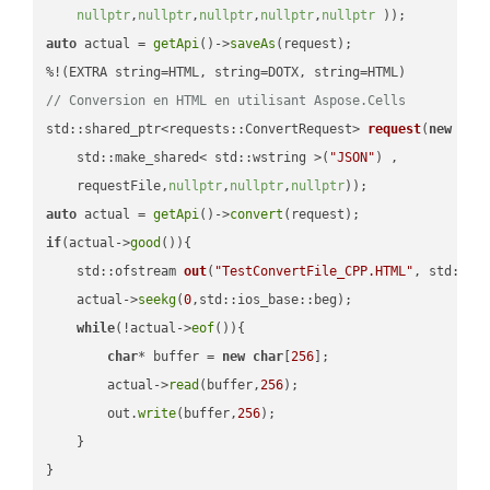
nullptr
,
nullptr
,
nullptr
,
nullptr
,
nullptr
 ))
auto
 actual = 
getApi
()->
saveAs
(request);

// Conversion en HTML en utilisant Aspose.Cells
std::shared_ptr<requests::ConvertRequest> 
request
(
new
 requ
    std::make_shared< std::wstring >(
"JSON"
) ,        

    requestFile,
nullptr
,
nullptr
,
nullptr
))
auto
 actual = 
getApi
()->
convert
if
(actual->
good
()){

std::ofstream 
out
(
"TestConvertFile_CPP.HTML"
, std::is
    actual->
seekg
(
0
,std::ios_base::beg);

while
(!actual->
eof
()){

char
* buffer = 
new
char
[
256
];

        actual->
read
(buffer,
256
);

        out.
write
(buffer,
256
);

    }

}
