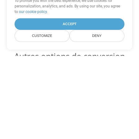
To provide you with the best experience, we use cookies for
personalization, analytics, and ads. By using our site, you agree
to
our cookie policy
.
ACCEPT
CUSTOMIZE
DENY
Autres options de conversion
Word
Convertir DOTX en DOC
DOC:
Microsoft Word Binary Format
Convertir DOTX en DOT
DOT:
Microsoft Word Template Files
Convertir DOTX en DOCX