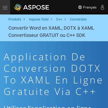
Français
Toggle navigation
Produits
Aspose.Total
C++
Conversion
Convertir Word en XAML, DOTX à XAML
Convertisseur GRATUIT ou C++ SDK
Application De
Conversion DOTX
To XAML En Ligne
Gratuite Via C++