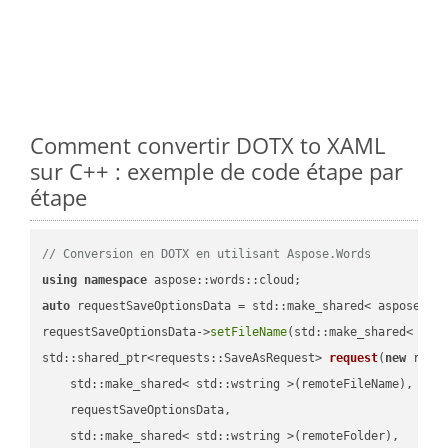
Comment convertir DOTX to XAML
sur C++ : exemple de code étape par
étape
// Conversion en DOTX en utilisant Aspose.Words
using
namespace
auto
 requestSaveOptionsData = std::make_shared< aspose::wo
requestSaveOptionsData->
setFileName
(std::make_shared< std
std::shared_ptr<requests::SaveAsRequest> 
request
(
new
 reque
    std::make_shared< std::wstring >(remoteFileName),

    requestSaveOptionsData,

    std::make_shared< std::wstring >(remoteFolder),
