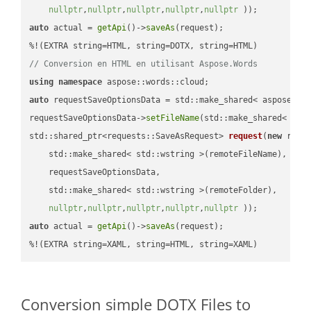
nullptr
,
nullptr
,
nullptr
,
nullptr
,
nullptr
 ))
auto
 actual = 
getApi
()->
saveAs
(request);

// Conversion en HTML en utilisant Aspose.Words
using
namespace
auto
 requestSaveOptionsData = std::make_shared< aspose::wo
requestSaveOptionsData->
setFileName
(std::make_shared< std
std::shared_ptr<requests::SaveAsRequest> 
request
(
new
 reque
    std::make_shared< std::wstring >(remoteFileName),

    requestSaveOptionsData,

    std::make_shared< std::wstring >(remoteFolder),

nullptr
,
nullptr
,
nullptr
,
nullptr
,
nullptr
 ))
auto
 actual = 
getApi
()->
saveAs
(request);

%!(EXTRA string=XAML, string=HTML, string=XAML)
Conversion simple DOTX Files to