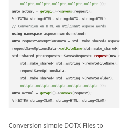
nullptr
,
nullptr
,
nullptr
,
nullptr
,
nullptr
 ))
auto
 actual = 
getApi
()->
saveAs
(request);

// Conversion en HTML en utilisant Aspose.Words
using
namespace
auto
 requestSaveOptionsData = std::make_shared< aspose::wo
requestSaveOptionsData->
setFileName
(std::make_shared< std
std::shared_ptr<requests::SaveAsRequest> 
request
(
new
 reque
    std::make_shared< std::wstring >(remoteFileName),

    requestSaveOptionsData,

    std::make_shared< std::wstring >(remoteFolder),

nullptr
,
nullptr
,
nullptr
,
nullptr
,
nullptr
 ))
auto
 actual = 
getApi
()->
saveAs
(request);

%!(EXTRA string=XLAM, string=HTML, string=XLAM)
Conversion simple DOTX Files to