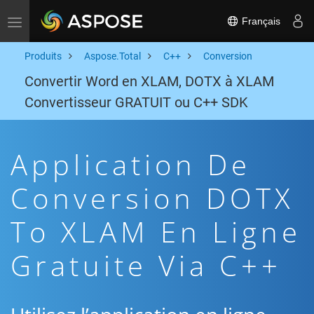
Français
Toggle navigation
Produits
Aspose.Total
C++
Conversion
Convertir Word en XLAM, DOTX à XLAM
Convertisseur GRATUIT ou C++ SDK
Application De
Conversion DOTX
To XLAM En Ligne
Gratuite Via C++