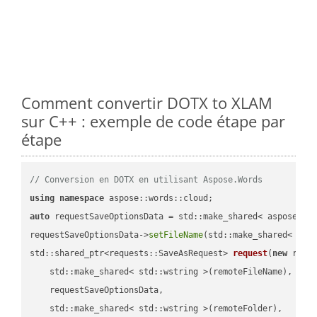
Comment convertir DOTX to XLAM
sur C++ : exemple de code étape par
étape
// Conversion en DOTX en utilisant Aspose.Words
using
namespace
auto
 requestSaveOptionsData = std::make_shared< aspose::wo
requestSaveOptionsData->
setFileName
(std::make_shared< std
std::shared_ptr<requests::SaveAsRequest> 
request
(
new
 reque
    std::make_shared< std::wstring >(remoteFileName),

    requestSaveOptionsData,

    std::make_shared< std::wstring >(remoteFolder),
