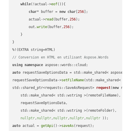
while
(!actual->
eof
()){

char
* buffer = 
new
char
[
256
];

        actual->
read
(buffer,
256
);

        out.
write
(buffer,
256
);

    }

}

// Conversion en HTML en utilisant Aspose.Words
using
namespace
auto
 requestSaveOptionsData = std::make_shared< aspose::wo
requestSaveOptionsData->
setFileName
(std::make_shared< std
std::shared_ptr<requests::SaveAsRequest> 
request
(
new
 reque
    std::make_shared< std::wstring >(remoteFileName),

    requestSaveOptionsData,

    std::make_shared< std::wstring >(remoteFolder),

nullptr
,
nullptr
,
nullptr
,
nullptr
,
nullptr
 ))
auto
 actual = 
getApi
()->
saveAs
(request);
