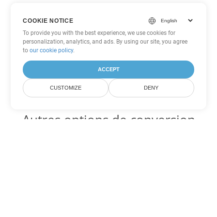
COOKIE NOTICE
To provide you with the best experience, we use cookies for
personalization, analytics, and ads. By using our site, you agree
to
our cookie policy
.
ACCEPT
CUSTOMIZE
DENY
Autres options de conversion
Excel
Convertir FODS en DOC
DOC:
Microsoft Word Binary Format
Convertir FODS en DOT
DOT:
Microsoft Word Template Files