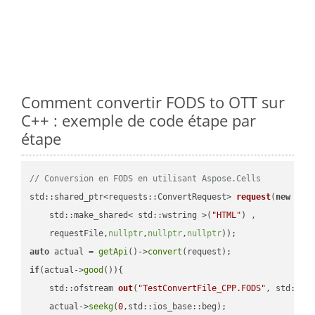
Comment convertir FODS to OTT sur
C++ : exemple de code étape par
étape
// Conversion en FODS en utilisant Aspose.Cells
std::shared_ptr<requests::ConvertRequest> 
request
(
new
 requ
    std::make_shared< std::wstring >(
"HTML"
) ,        

    requestFile,
nullptr
,
nullptr
,
nullptr
))
auto
 actual = 
getApi
()->
convert
if
(actual->
good
()){

std::ofstream 
out
(
"TestConvertFile_CPP.FODS"
, std::is
    actual->
seekg
(
0
,std::ios_base::beg);
