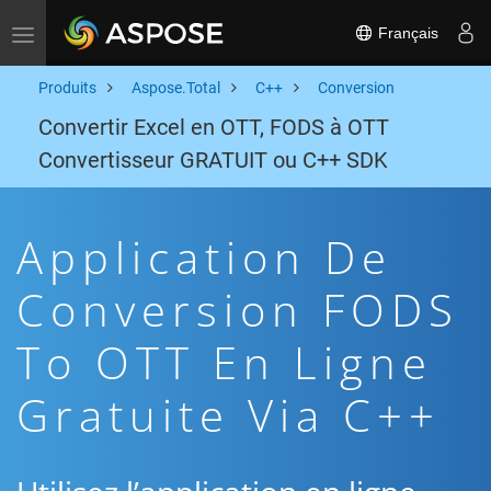
Français
Toggle navigation
Produits
Aspose.Total
C++
Conversion
Convertir Excel en OTT, FODS à OTT
Convertisseur GRATUIT ou C++ SDK
Application De
Conversion FODS
To OTT En Ligne
Gratuite Via C++