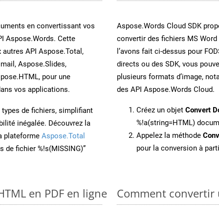
cuments en convertissant vos
Aspose.Words Cloud SDK propo
PI Aspose.Words. Cette
convertir des fichiers MS Word
x autres API Aspose.Total,
l’avons fait ci-dessus pour FOD
mail, Aspose.Slides,
directs ou des SDK, vous pouv
spose.HTML, pour une
plusieurs formats d’image, not
ans vos applications.
des API Aspose.Words Cloud.
Créez un objet
Convert D
ypes de fichiers, simplifiant
%!a(string=HTML) docum
ilité inégalée. Découvrez la
Appelez la méthode
Conv
la plateforme
Aspose.Total
pour la conversion à par
ons de fichier %!s(MISSING)”
 HTML en PDF en ligne
Comment convertir 