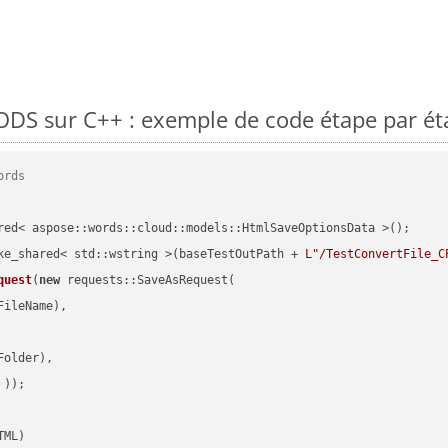
DS sur C++ : exemple de code étape par ét
ords
red< aspose::words::cloud::models::HtmlSaveOptionsData >();

ke_shared< std::wstring >(baseTestOutPath + 
L"/TestConvertFile_C
quest
(
new
 requests::SaveAsRequest(

ileName),

older),

 ))