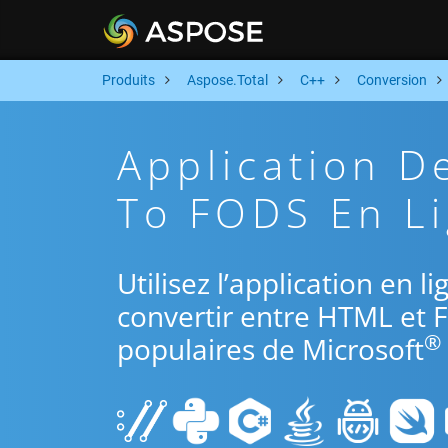
Produits
Aspose.Total
C++
Conversion
Application 
To FODS En Li
Utilisez l’application en 
convertir entre HTML et 
®
populaires de Microsoft