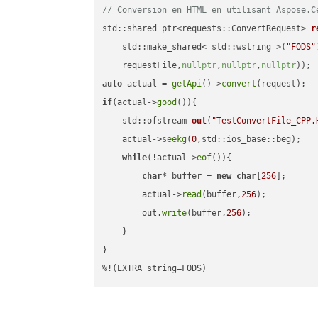
// Conversion en HTML en utilisant Aspose.C
std::shared_ptr<requests::ConvertRequest> 
r
    std::make_shared< std::wstring >(
"FODS"
    requestFile,
nullptr
,
nullptr
,
nullptr
))
auto
 actual = 
getApi
()->
convert
if
(actual->
good
()){

std::ofstream 
out
(
"TestConvertFile_CPP.
    actual->
seekg
(
0
,std::ios_base::beg);

while
(!actual->
eof
()){

char
* buffer = 
new
char
[
256
];

        actual->
read
(buffer,
256
);

        out.
write
(buffer,
256
);

    }

}

%!(EXTRA string=FODS)