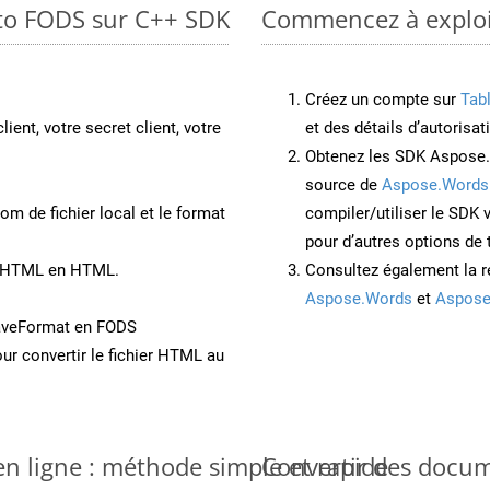
 to FODS sur C++ SDK
Commencez à exploit
Créez un compte sur
Tab
lient, votre secret client, votre
et des détails d’autorisat
Obtenez les SDK Aspose.
source de
Aspose.Words
om de fichier local et le format
compiler/utiliser le SDK
pour d’autres options de
nt HTML en HTML.
Consultez également la r
Aspose.Words
et
Aspose
aveFormat en FODS
ur convertir le fichier HTML au
n ligne : méthode simple et rapide
Convertir des docu