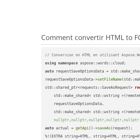
Comment convertir HTML to FO
// Conversion en HTML en utilisant Aspose.W
using
namespace
auto
 requestSaveOptionsData = std::make_sha
requestSaveOptionsData->
setFileName
(std::ma
std::shared_ptr<requests::SaveAsRequest> 
re
    std::make_shared< std::wstring >(remoteF
    requestSaveOptionsData,

    std::make_shared< std::wstring >(remoteF
nullptr
,
nullptr
,
nullptr
,
nullptr
,
nullptr
auto
 actual = 
getApi
()->
saveAs
(request);
