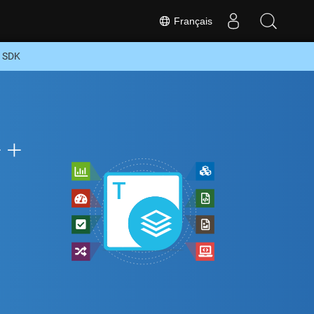
Français
+ SDK
++