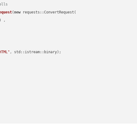
ells
equest
(
new
 requests::ConvertRequest(

) ,        

HTML"
, std::istream::binary)
;
