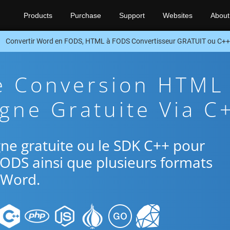
Products
Purchase
Support
Websites
About
Convertir Word en FODS, HTML à FODS Convertisseur GRATUIT ou C+
De Conversion HTML
gne Gratuite Via C
ligne gratuite ou le SDK C++ pour
FODS ainsi que plusieurs formats
Word.