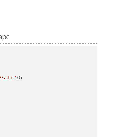
ape
PP.html"