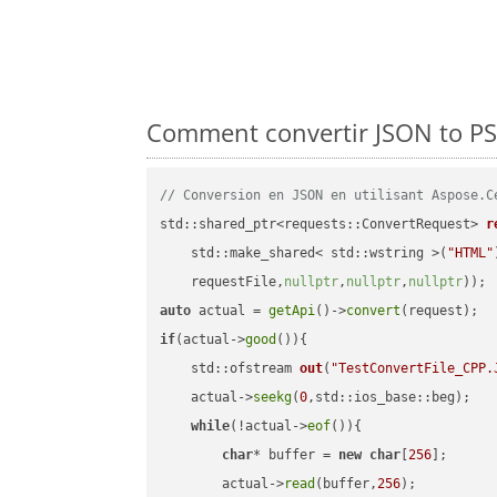
Comment convertir JSON to PS 
// Conversion en JSON en utilisant Aspose.C
std::shared_ptr<requests::ConvertRequest> 
r
    std::make_shared< std::wstring >(
"HTML"
    requestFile,
nullptr
,
nullptr
,
nullptr
))
auto
 actual = 
getApi
()->
convert
if
(actual->
good
()){

std::ofstream 
out
(
"TestConvertFile_CPP.
    actual->
seekg
(
0
,std::ios_base::beg);

while
(!actual->
eof
()){

char
* buffer = 
new
char
[
256
];

        actual->
read
(buffer,
256
);
