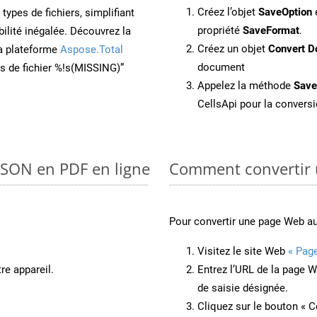
Créez l’objet
SaveOption
e
ypes de fichiers, simplifiant
propriété
SaveFormat
.
ilité inégalée. Découvrez la
Créez un objet
Convert D
la plateforme
Aspose.Total
document
ons de fichier %!s(MISSING)”
Appelez la méthode
Sav
CellsApi pour la conversi
 JSON en PDF en ligne
Comment convertir 
Pour convertir une page Web a
Visitez le site Web
« Pag
re appareil.
Entrez l’URL de la page 
de saisie désignée.
Cliquez sur le bouton « C