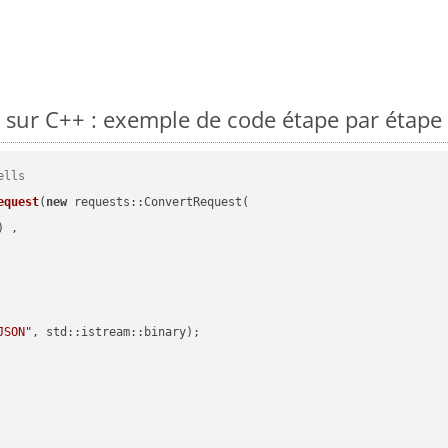
sur C++ : exemple de code étape par étape
ells
equest
(
new
 requests::ConvertRequest(

) ,        

JSON"
, std::istream::binary)
;
