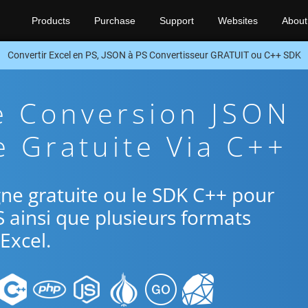
Products
Purchase
Support
Websites
About
Convertir Excel en PS, JSON à PS Convertisseur GRATUIT ou C++ SDK
e Conversion JSON
e Gratuite Via C++
ligne gratuite ou le SDK C++ pour
S ainsi que plusieurs formats
Excel.