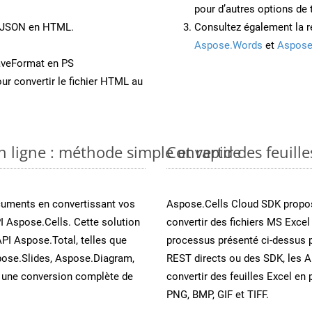
pour d’autres options de
t JSON en HTML.
Consultez également la r
Aspose.Words
et
Aspose
aveFormat en PS
ur convertir le fichier HTML au
n ligne : méthode simple et rapide
Convertir des feuill
cuments en convertissant vos
Aspose.Cells Cloud SDK propos
I Aspose.Cells. Cette solution
convertir des fichiers MS Excel
API Aspose.Total, telles que
processus présenté ci-dessus p
ose.Slides, Aspose.Diagram,
REST directs ou des SDK, les 
une conversion complète de
convertir des feuilles Excel e
PNG, BMP, GIF et TIFF.