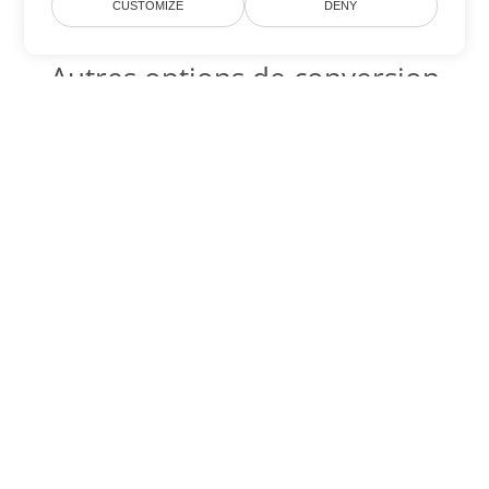
CUSTOMIZE
DENY
Autres options de conversion
Word
Convertir MHTML en DOC
DOC:
Microsoft Word Binary Format
Convertir MHTML en DOT
DOT:
Microsoft Word Template Files
Convertir MHTML en DOCX
DOCX:
Office 2007+ Word Document
Convertir MHTML en DOCM
DOCM:
Microsoft Word 2007 Marco File