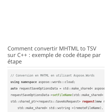
Comment convertir MHTML to TSV
sur C++ : exemple de code étape par
étape
// Conversion en MHTML en utilisant Aspose.Words
using
namespace
auto
 requestSaveOptionsData = std::make_shared< aspose::wo
requestSaveOptionsData->
setFileName
(std::make_shared< std
std::shared_ptr<requests::SaveAsRequest> 
request
(
new
 reque
    std::make_shared< std::wstring >(remoteFileName),
