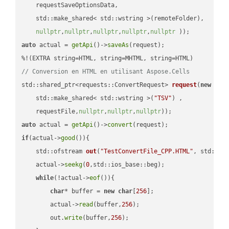
    requestSaveOptionsData,

    std::make_shared< std::wstring >(remoteFolder),

nullptr
,
nullptr
,
nullptr
,
nullptr
,
nullptr
 ))
auto
 actual = 
getApi
()->
saveAs
(request);

// Conversion en HTML en utilisant Aspose.Cells
std::shared_ptr<requests::ConvertRequest> 
request
(
new
 requ
    std::make_shared< std::wstring >(
"TSV"
) ,        

    requestFile,
nullptr
,
nullptr
,
nullptr
))
auto
 actual = 
getApi
()->
convert
if
(actual->
good
()){

std::ofstream 
out
(
"TestConvertFile_CPP.HTML"
, std::is
    actual->
seekg
(
0
,std::ios_base::beg);

while
(!actual->
eof
()){

char
* buffer = 
new
char
[
256
];

        actual->
read
(buffer,
256
);

        out.
write
(buffer,
256
);
