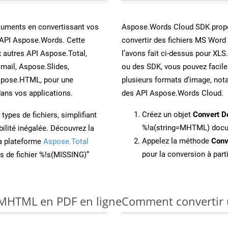
cuments en convertissant vos
Aspose.Words Cloud SDK propo
 API Aspose.Words. Cette
convertir des fichiers MS Word
x autres API Aspose.Total,
l’avons fait ci-dessus pour XLS
mail, Aspose.Slides,
ou des SDK, vous pouvez facil
spose.HTML, pour une
plusieurs formats d’image, not
ans vos applications.
des API Aspose.Words Cloud.
Créez un objet
Convert D
ypes de fichiers, simplifiant
%!a(string=MHTML) doc
ilité inégalée. Découvrez la
Appelez la méthode
Conv
la plateforme
Aspose.Total
pour la conversion à par
ons de fichier %!s(MISSING)”
 MHTML en PDF en ligne
Comment convertir 