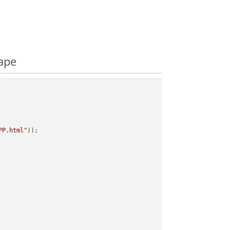
ape
PP.html"