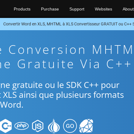
Products
Purchase
Support
Websites
About
Convertir Word en XLS, MHTML à XLS Convertisseur GRATUIT ou C++
De Conversion MHT
ne Gratuite Via C++
ligne gratuite ou le SDK C++ pour
 XLS ainsi que plusieurs formats
Word.