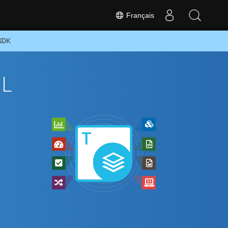
Français
 SDK
ML