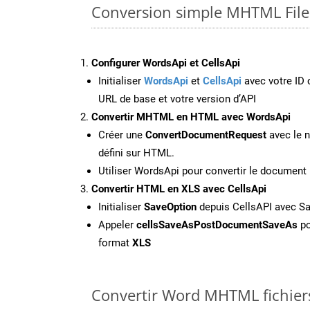
Conversion simple MHTML File
Configurer WordsApi et CellsApi
Initialiser
WordsApi
et
CellsApi
avec votre ID c
URL de base et votre version d’API
Convertir MHTML en HTML avec WordsApi
Créer une
ConvertDocumentRequest
avec le n
défini sur HTML.
Utiliser WordsApi pour convertir le docume
Convertir HTML en XLS avec CellsApi
Initialiser
SaveOption
depuis CellsAPI avec S
Appeler
cellsSaveAsPostDocumentSaveAs
po
format
XLS
Convertir Word MHTML fichiers