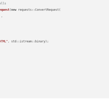
ells
equest
(
new
 requests::ConvertRequest(

 ,        

HTML"
, std::istream::binary)
;
