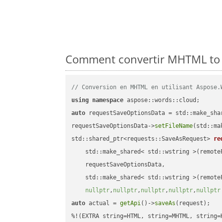
Comment convertir MHTML to X
// Conversion en MHTML en utilisant Aspose.
using
namespace
auto
 requestSaveOptionsData = std::make_sha
requestSaveOptionsData->
setFileName
(std::ma
std::shared_ptr<requests::SaveAsRequest> 
re
    std::make_shared< std::wstring >(remoteF
    requestSaveOptionsData,

    std::make_shared< std::wstring >(remoteF
nullptr
,
nullptr
,
nullptr
,
nullptr
,
nullptr
auto
 actual = 
getApi
()->
saveAs
(request);
