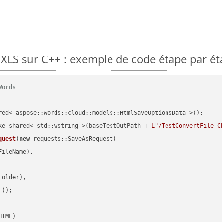
LS sur C++ : exemple de code étape par ét
Words
red< aspose::words::cloud::models::HtmlSaveOptionsData >();

ke_shared< std::wstring >(baseTestOutPath + 
L"/TestConvertFile_C
quest
(
new
 requests::SaveAsRequest(

ileName),

older),

 ))