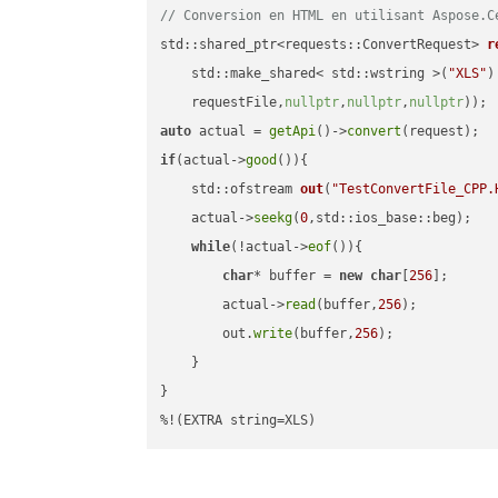
// Conversion en HTML en utilisant Aspose.C
std::shared_ptr<requests::ConvertRequest> 
r
    std::make_shared< std::wstring >(
"XLS"
)
    requestFile,
nullptr
,
nullptr
,
nullptr
))
auto
 actual = 
getApi
()->
convert
if
(actual->
good
()){

std::ofstream 
out
(
"TestConvertFile_CPP.
    actual->
seekg
(
0
,std::ios_base::beg);

while
(!actual->
eof
()){

char
* buffer = 
new
char
[
256
];

        actual->
read
(buffer,
256
);

        out.
write
(buffer,
256
);

    }

}

%!(EXTRA string=XLS)