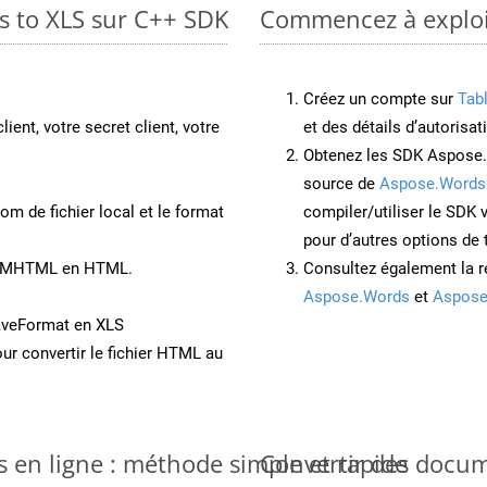
s to XLS sur C++ SDK
Commencez à exploit
Créez un compte sur
Tab
lient, votre secret client, votre
et des détails d’autorisat
Obtenez les SDK Aspose.
source de
Aspose.Words
om de fichier local et le format
compiler/utiliser le SDK
pour d’autres options de
nt MHTML en HTML.
Consultez également la r
Aspose.Words
et
Aspose
aveFormat en XLS
ur convertir le fichier HTML au
 en ligne : méthode simple et rapide
Convertir des docu