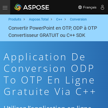
Français
Toggle navigation
Produits
Aspose.Total
C++
Conversion
Convertir PowerPoint en OTP, ODP à OTP
Convertisseur GRATUIT ou C++ SDK
Application De
Conversion ODP
To OTP En Ligne
Gratuite Via C++