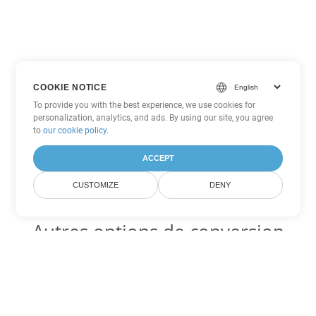
COOKIE NOTICE
To provide you with the best experience, we use cookies for
personalization, analytics, and ads. By using our site, you agree
to
our cookie policy
.
ACCEPT
CUSTOMIZE
DENY
Autres options de conversion
PowerPoint
Convertir ODP en DOC
DOC:
Microsoft Word Binary Format