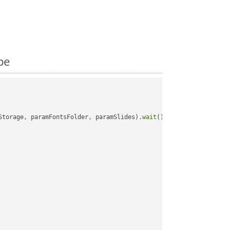
pe
Storage, paramFontsFolder, paramSlides).
wait
();
