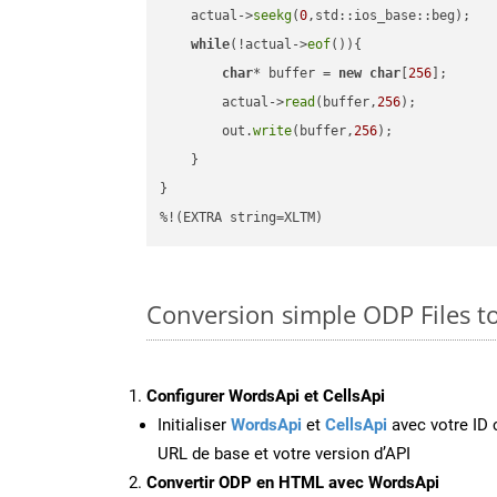
    actual->
seekg
(
0
,std::ios_base::beg);

while
(!actual->
eof
()){

char
* buffer = 
new
char
[
256
];

        actual->
read
(buffer,
256
);

        out.
write
(buffer,
256
);

    }

}

%!(EXTRA string=XLTM)
Conversion simple ODP Files 
Configurer WordsApi et CellsApi
Initialiser
WordsApi
et
CellsApi
avec votre ID c
URL de base et votre version d’API
Convertir ODP en HTML avec WordsApi