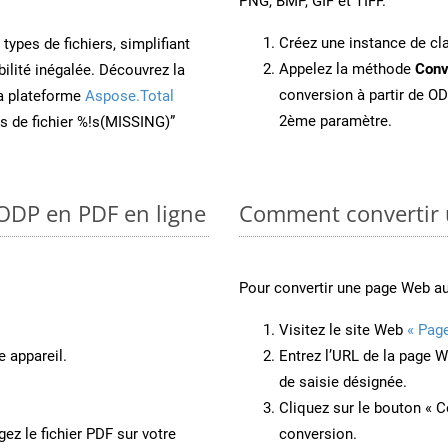
PNG, BMP, GIF et TIFF.
Créez une instance de c
ypes de fichiers, simplifiant
Appelez la méthode
Conv
ilité inégalée. Découvrez la
conversion à partir de OD
la plateforme
Aspose.Total
2ème paramètre.
ons de fichier %!s(MISSING)”
 ODP en PDF en ligne
Comment convertir 
Pour convertir une page Web a
Visitez le site Web
« Pag
e appareil.
Entrez l’URL de la page 
de saisie désignée.
Cliquez sur le bouton « C
ez le fichier PDF sur votre
conversion.