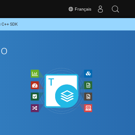
Français
u C++ SDK
To