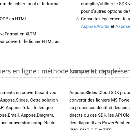
om de fichier local et le format
compiler/utiliser le SDK
pour d’autres options de
t ODP en HTML.
Consultez également la r
Aspose.Words
et
Aspose
aveFormat en XLTM
ur convertir le fichier HTML au
ers en ligne : méthode simple et rapide
Convertir des prése
cuments en convertissant vos
Aspose.Slides Cloud SDK propo
Aspose.Slides. Cette solution
convertir des fichiers MS Power
API Aspose.Total, telles que
au processus décrit ci-dessus 
ose.Email, Aspose.Diagram,
directs ou des SDK, les API Cl
une conversion complète de
des diapositives PowerPoint e