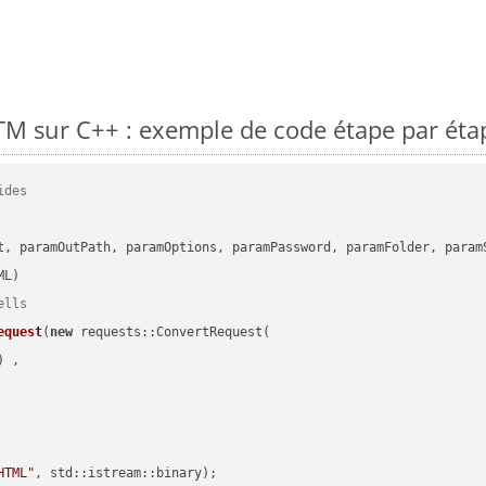
M sur C++ : exemple de code étape par éta
ides
      

t, paramOutPath, paramOptions, paramPassword, paramFolder, param
ells
equest
(
new
 requests::ConvertRequest(

) ,        

HTML"
, std::istream::binary)
;
