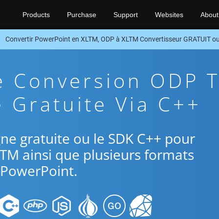
Products
Purchase
Support
Websites
About
Convertir PowerPoint en XLTM, ODP à XLTM Convertisseur GRATUIT o
e Conversion ODP 
 Gratuite Via C++
ligne gratuite ou le SDK C++ pour
TM ainsi que plusieurs formats
PowerPoint.