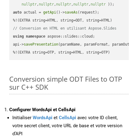
nullptr
,
nullptr
,
nullptr
,
nullptr
,
nullptr
 ))
auto
 actual = 
getApi
()->
saveAs
(request);

// Conversion en HTML en utilisant Aspose.Slides
using
namespace
 aspose::slides::cloud;            

api->
savePresentation
(paramName, paramFormat, paramOutPat
%!(EXTRA string=OTP, string=HTML, string=OTP)
Conversion simple ODT Files to OTP
sur C++ SDK
Configurer WordsApi et CellsApi
Initialiser
WordsApi
et
CellsApi
avec votre ID client,
votre secret client, votre URL de base et votre version
d’API