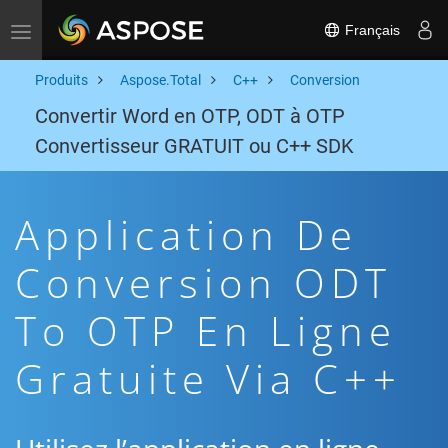
Français
Toggle navigation
Produits
Aspose.Total
C++
Conversion
Convertir Word en OTP, ODT à OTP
Convertisseur GRATUIT ou C++ SDK
Application De
Conversion ODT
To OTP En Ligne
Gratuite Via C++