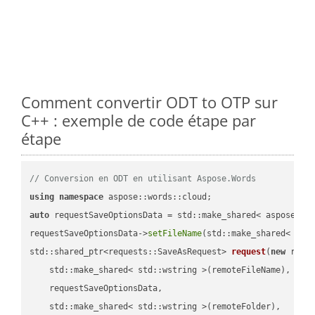
Comment convertir ODT to OTP sur
C++ : exemple de code étape par
étape
// Conversion en ODT en utilisant Aspose.Words
using
namespace
auto
 requestSaveOptionsData = std::make_shared< aspose::wo
requestSaveOptionsData->
setFileName
(std::make_shared< std
std::shared_ptr<requests::SaveAsRequest> 
request
(
new
 reque
    std::make_shared< std::wstring >(remoteFileName),

    requestSaveOptionsData,

    std::make_shared< std::wstring >(remoteFolder),
