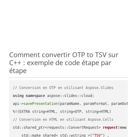
Comment convertir OTP to TSV sur
C++ : exemple de code étape par
étape
// Conversion en OTP en utilisant Aspose.Slides
using
namespace
 aspose::slides::cloud;            

api->
savePresentation
(paramName, paramFormat, paramOutPat
// Conversion en HTML en utilisant Aspose.Cells
std::shared_ptr<requests::ConvertRequest> 
request
(
new
 requ
    std::make_shared< std::wstring >(
"TSV"
) ,        
