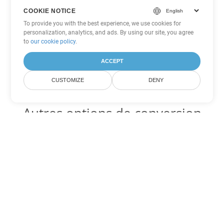
COOKIE NOTICE
To provide you with the best experience, we use cookies for
personalization, analytics, and ads. By using our site, you agree
to
our cookie policy
.
ACCEPT
CUSTOMIZE
DENY
Autres options de conversion
PowerPoint
Convertir OTP en DOC
DOC:
Microsoft Word Binary Format
Convertir OTP en DOT
DOT:
Microsoft Word Template Files