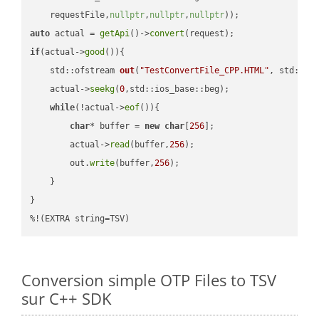
    requestFile,
nullptr
,
nullptr
,
nullptr
))
auto
 actual = 
getApi
()->
convert
if
(actual->
good
()){

std::ofstream 
out
(
"TestConvertFile_CPP.HTML"
, std::is
    actual->
seekg
(
0
,std::ios_base::beg);

while
(!actual->
eof
()){

char
* buffer = 
new
char
[
256
];

        actual->
read
(buffer,
256
);

        out.
write
(buffer,
256
);

    }

}

%!(EXTRA string=TSV)
Conversion simple OTP Files to TSV
sur C++ SDK