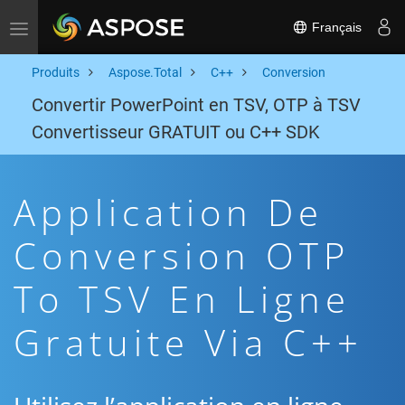
Français
Toggle navigation
Produits
Aspose.Total
C++
Conversion
Convertir PowerPoint en TSV, OTP à TSV
Convertisseur GRATUIT ou C++ SDK
Application De
Conversion OTP
To TSV En Ligne
Gratuite Via C++