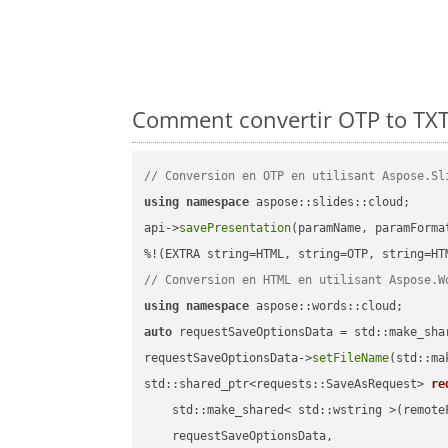
Comment convertir OTP to TXT 
// Conversion en OTP en utilisant Aspose.Sl
using
namespace
 aspose::slides::cloud;      
api->
savePresentation
(paramName, paramForma
// Conversion en HTML en utilisant Aspose.W
using
namespace
auto
 requestSaveOptionsData = std::make_sha
requestSaveOptionsData->
setFileName
(std::ma
std::shared_ptr<requests::SaveAsRequest> 
re
    std::make_shared< std::wstring >(remoteF
    requestSaveOptionsData,
