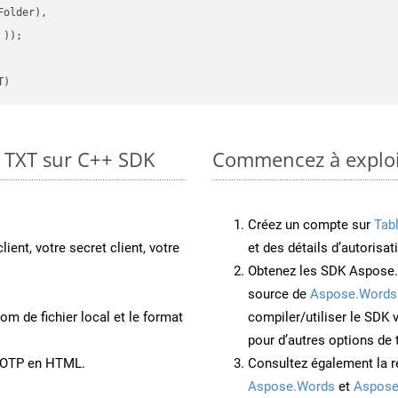
older),

 ))
T)
o TXT sur C++ SDK
Commencez à exploit
Créez un compte sur
Tab
lient, votre secret client, votre
et des détails d’autorisat
Obtenez les SDK Aspose.
source de
Aspose.Words
om de fichier local et le format
compiler/utiliser le SDK
pour d’autres options de
t OTP en HTML.
Consultez également la r
Aspose.Words
et
Aspose