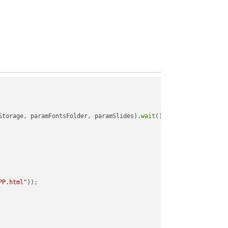
Storage, paramFontsFolder, paramSlides).
wait
();

PP.html"