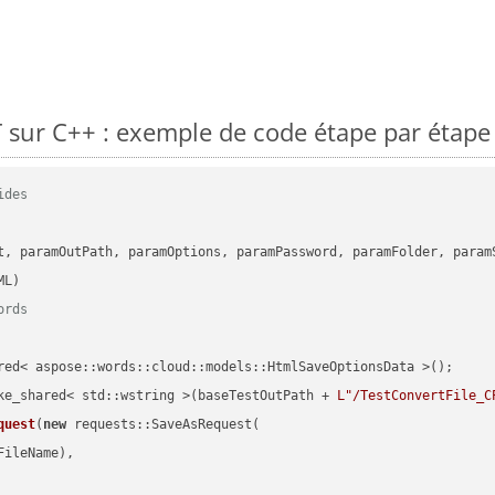
sur C++ : exemple de code étape par étape
ides
      

t, paramOutPath, paramOptions, paramPassword, paramFolder, param
ords
red< aspose::words::cloud::models::HtmlSaveOptionsData >();

ke_shared< std::wstring >(baseTestOutPath + 
L"/TestConvertFile_C
quest
(
new
 requests::SaveAsRequest(

ileName),
