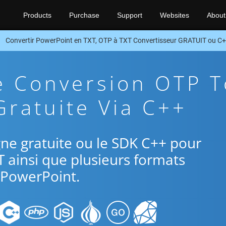
Products
Purchase
Support
Websites
About
Convertir PowerPoint en TXT, OTP à TXT Convertisseur GRATUIT ou C
e Conversion OTP T
Gratuite Via C++
ligne gratuite ou le SDK C++ pour
T ainsi que plusieurs formats
PowerPoint.