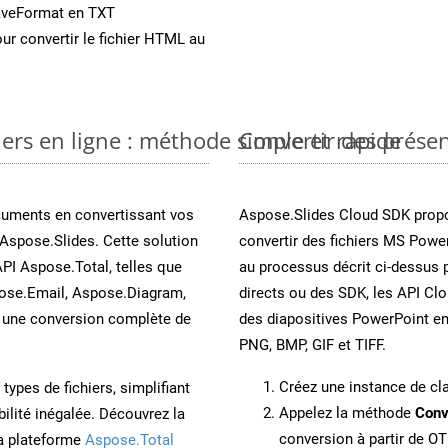
aveFormat en TXT
ur convertir le fichier HTML au
ers en ligne : méthode simple et rapide
Convertir des prése
cuments en convertissant vos
Aspose.Slides Cloud SDK propo
Aspose.Slides. Cette solution
convertir des fichiers MS Power
API Aspose.Total, telles que
au processus décrit ci-dessus 
ose.Email, Aspose.Diagram,
directs ou des SDK, les API Cl
une conversion complète de
des diapositives PowerPoint e
PNG, BMP, GIF et TIFF.
Créez une instance de c
ypes de fichiers, simplifiant
Appelez la méthode
Conv
ilité inégalée. Découvrez la
conversion à partir de OT
la plateforme
Aspose.Total