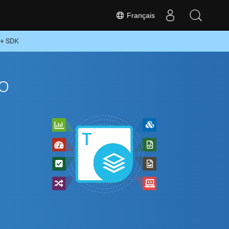
Français
++ SDK
o