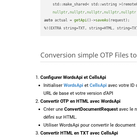
    std::make_shared< std::wstring >(remoteF
nullptr
,
nullptr
,
nullptr
,
nullptr
,
nullptr
auto
 actual = 
getApi
()->
saveAs
(request);

%!(EXTRA string=TXT, string=HTML, string=TX
Conversion simple OTP Files t
Configurer WordsApi et CellsApi
Initialiser
WordsApi
et
CellsApi
avec votre ID c
URL de base et votre version d’API
Convertir OTP en HTML avec WordsApi
Créer une
ConvertDocumentRequest
avec le n
défini sur HTML.
Utiliser WordsApi pour convertir le documen
Convertir HTML en TXT avec CellsApi