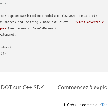
ords
red< aspose::words::cloud::models::HtmlSaveOptionsData >();

ke_shared< std::wstring >(baseTestOutPath + 
L"/TestConvertFile_C
quest
(
new
 requests::SaveAsRequest(

ileName),

older),

 ))
T)
o DOT sur C++ SDK
Commencez à exploit
Créez un compte sur
Tab