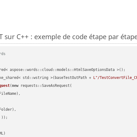
 sur C++ : exemple de code étape par étap
rds
red< aspose::words::cloud::models::HtmlSaveOptionsData >();

ke_shared< std::wstring >(baseTestOutPath + 
L"/TestConvertFile_C
quest
(
new
 requests::SaveAsRequest(

ileName),

older),

 ))