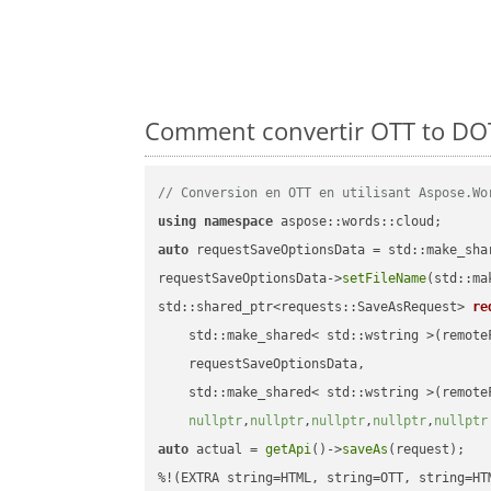
Comment convertir OTT to DOT
// Conversion en OTT en utilisant Aspose.Wo
using
namespace
auto
 requestSaveOptionsData = std::make_sha
requestSaveOptionsData->
setFileName
(std::ma
std::shared_ptr<requests::SaveAsRequest> 
re
    std::make_shared< std::wstring >(remoteF
    requestSaveOptionsData,

    std::make_shared< std::wstring >(remoteF
nullptr
,
nullptr
,
nullptr
,
nullptr
,
nullptr
auto
 actual = 
getApi
()->
saveAs
(request);
