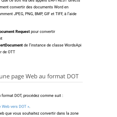
. Que ce soit via des appels d’API REST directs
ement convertir des documents Word en
amment JPEG, PNG, BMP, GIF et TIFF, à l’aide
ocument Request
pour convertir
nt
ertDocument
de l’instance de classe WordsApi
ir de OTT
une page Web au format DOT
u format DOT, procédez comme suit :
e Web vers DOT »
.
Web que vous souhaitez convertir dans la zone