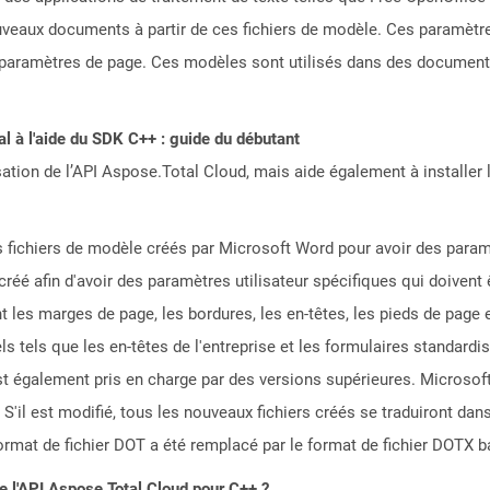
ouveaux documents à partir de ces fichiers de modèle. Ces paramètre
s paramètres de page. Ces modèles sont utilisés dans des documents o
 à l'aide du SDK C++ : guide du débutant
sation de l’API Aspose.Total Cloud, mais aide également à installer 
s fichiers de modèle créés par Microsoft Word pour avoir des param
éé afin d'avoir des paramètres utilisateur spécifiques qui doivent ê
nt les marges de page, les bordures, les en-têtes, les pieds de pag
s tels que les en-têtes de l'entreprise et les formulaires standardi
st également pris en charge par des versions supérieures. Microso
 S'il est modifié, tous les nouveaux fichiers créés se traduiront d
rmat de fichier DOT a été remplacé par le format de fichier DOTX 
de l'API Aspose.Total Cloud pour C++ ?