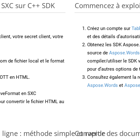
o SXC sur C++ SDK
Commencez à exploit
Créez un compte sur
Tab
lient, votre secret client, votre
et des détails d’autorisat
Obtenez les SDK Aspose.
source de
Aspose.Words
om de fichier local et le format
compiler/utiliser le SDK
pour d’autres options de
t OTT en HTML.
Consultez également la r
Aspose.Words
et
Aspose
aveFormat en SXC
ur convertir le fichier HTML au
 ligne : méthode simple et rapide
Convertir des docu