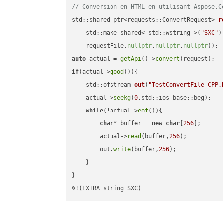
// Conversion en HTML en utilisant Aspose.C
std::shared_ptr<requests::ConvertRequest> 
r
    std::make_shared< std::wstring >(
"SXC"
)
    requestFile,
nullptr
,
nullptr
,
nullptr
))
auto
 actual = 
getApi
()->
convert
if
(actual->
good
()){

std::ofstream 
out
(
"TestConvertFile_CPP.
    actual->
seekg
(
0
,std::ios_base::beg);

while
(!actual->
eof
()){

char
* buffer = 
new
char
[
256
];

        actual->
read
(buffer,
256
);

        out.
write
(buffer,
256
);

    }

}

%!(EXTRA string=SXC)