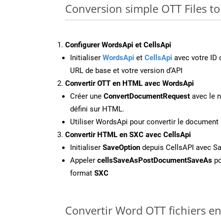
Conversion simple OTT Files t
Configurer WordsApi et CellsApi
Initialiser
WordsApi
et
CellsApi
avec votre ID c
URL de base et votre version d’API
Convertir OTT en HTML avec WordsApi
Créer une
ConvertDocumentRequest
avec le n
défini sur HTML.
Utiliser WordsApi pour convertir le documen
Convertir HTML en SXC avec CellsApi
Initialiser
SaveOption
depuis CellsAPI avec S
Appeler
cellsSaveAsPostDocumentSaveAs
po
format
SXC
Convertir Word OTT fichiers en