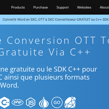
Products
Purchase
Support
Websites
About
Convertir Word en SXC, OTT à SXC Convertisseur GRATUIT ou C++ SDK
e Conversion OTT T
Gratuite Via C++
ligne gratuite ou le SDK C++ pour
C ainsi que plusieurs formats
Word.