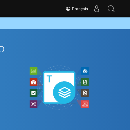
Français
o