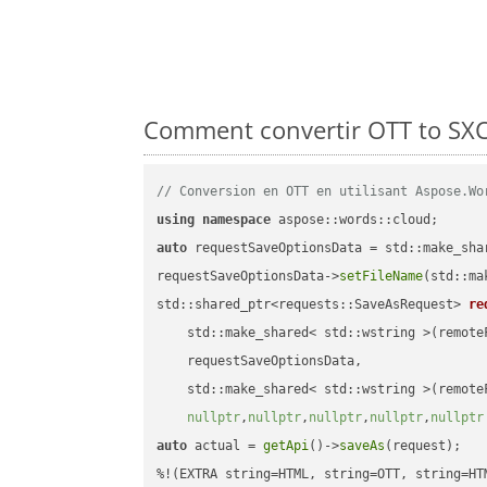
Comment convertir OTT to SXC 
// Conversion en OTT en utilisant Aspose.Wo
using
namespace
auto
 requestSaveOptionsData = std::make_sha
requestSaveOptionsData->
setFileName
(std::ma
std::shared_ptr<requests::SaveAsRequest> 
re
    std::make_shared< std::wstring >(remoteF
    requestSaveOptionsData,

    std::make_shared< std::wstring >(remoteF
nullptr
,
nullptr
,
nullptr
,
nullptr
,
nullptr
auto
 actual = 
getApi
()->
saveAs
(request);
