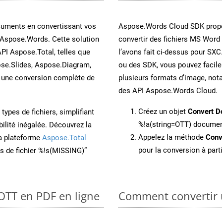
cuments en convertissant vos
Aspose.Words Cloud SDK propo
 Aspose.Words. Cette solution
convertir des fichiers MS Word
API Aspose.Total, telles que
l’avons fait ci-dessus pour SXC
se.Slides, Aspose.Diagram,
ou des SDK, vous pouvez facil
une conversion complète de
plusieurs formats d’image, not
des API Aspose.Words Cloud.
Créez un objet
Convert D
ypes de fichiers, simplifiant
%!a(string=OTT) docume
ilité inégalée. Découvrez la
Appelez la méthode
Conv
la plateforme
Aspose.Total
pour la conversion à part
ons de fichier %!s(MISSING)”
 OTT en PDF en ligne
Comment convertir 