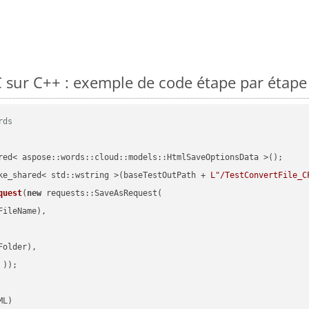
sur C++ : exemple de code étape par étape
rds
red< aspose::words::cloud::models::HtmlSaveOptionsData >();

ke_shared< std::wstring >(baseTestOutPath + 
L"/TestConvertFile_C
quest
(
new
 requests::SaveAsRequest(

ileName),

older),

 ))