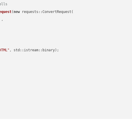
ells
equest
(
new
 requests::ConvertRequest(

 ,        

HTML"
, std::istream::binary)
;
