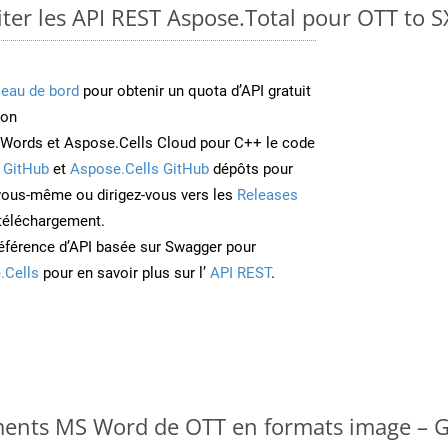
er les API REST Aspose.Total pour OTT to 
leau de bord
pour obtenir un quota d’API gratuit
ion
Words et Aspose.Cells Cloud pour C++ le code
 GitHub
et
Aspose.Cells GitHub
dépôts pour
 vous-même ou dirigez-vous vers les
Releases
 téléchargement.
éférence d’API basée sur Swagger pour
.Cells
pour en savoir plus sur l’
API REST
.
ments MS Word de OTT en formats image – G