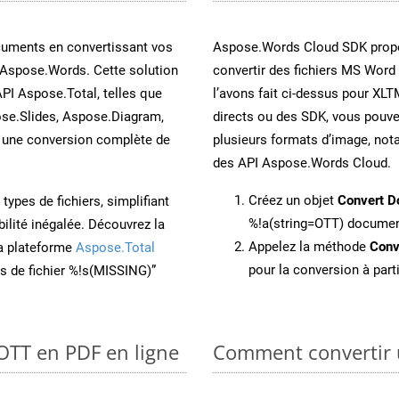
cuments en convertissant vos
Aspose.Words Cloud SDK propo
 Aspose.Words. Cette solution
convertir des fichiers MS Word
API Aspose.Total, telles que
l’avons fait ci-dessus pour XLT
se.Slides, Aspose.Diagram,
directs ou des SDK, vous pouv
une conversion complète de
plusieurs formats d’image, not
des API Aspose.Words Cloud.
Créez un objet
Convert D
ypes de fichiers, simplifiant
%!a(string=OTT) docume
ilité inégalée. Découvrez la
Appelez la méthode
Conv
la plateforme
Aspose.Total
pour la conversion à part
ons de fichier %!s(MISSING)”
 OTT en PDF en ligne
Comment convertir 