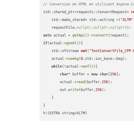
// Conversion en HTML en utilisant Aspose.C
std::shared_ptr<requests::ConvertRequest> 
r
    std::make_shared< std::wstring >(
"XLTM"
    requestFile,
nullptr
,
nullptr
,
nullptr
))
auto
 actual = 
getApi
()->
convert
if
(actual->
good
()){

std::ofstream 
out
(
"TestConvertFile_CPP.
    actual->
seekg
(
0
,std::ios_base::beg);

while
(!actual->
eof
()){

char
* buffer = 
new
char
[
256
];

        actual->
read
(buffer,
256
);

        out.
write
(buffer,
256
);

    }

}

%!(EXTRA string=XLTM)