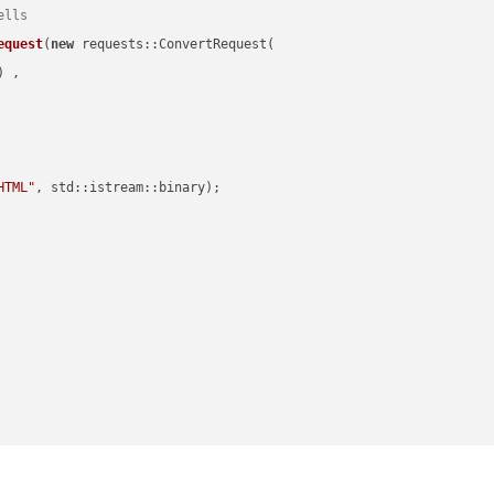
ells
equest
(
new
 requests::ConvertRequest(

) ,        

HTML"
, std::istream::binary)
;
