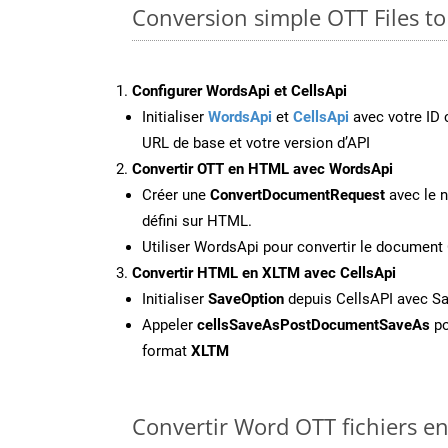
Conversion simple OTT Files t
Configurer WordsApi et CellsApi
Initialiser
WordsApi
et
CellsApi
avec votre ID c
URL de base et votre version d’API
Convertir OTT en HTML avec WordsApi
Créer une
ConvertDocumentRequest
avec le n
défini sur HTML.
Utiliser WordsApi pour convertir le documen
Convertir HTML en XLTM avec CellsApi
Initialiser
SaveOption
depuis CellsAPI avec S
Appeler
cellsSaveAsPostDocumentSaveAs
po
format
XLTM
Convertir Word OTT fichiers en