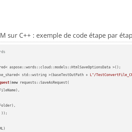
M sur C++ : exemple de code étape par éta
rds
red< aspose::words::cloud::models::HtmlSaveOptionsData >();

ke_shared< std::wstring >(baseTestOutPath + 
L"/TestConvertFile_C
quest
(
new
 requests::SaveAsRequest(

ileName),

older),

 ))