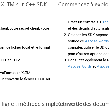
o XLTM sur C++ SDK
Commencez à exploit
Créez un compte sur
Tab
lient, votre secret client, votre
et des détails d’autorisat
Obtenez les SDK Aspose.
source de
Aspose.Words
om de fichier local et le format
compiler/utiliser le SDK
pour d’autres options de
t OTT en HTML.
Consultez également la r
Aspose.Words
et
Aspose
aveFormat en XLTM
ur convertir le fichier HTML au
 ligne : méthode simple et rapide
Convertir des docu