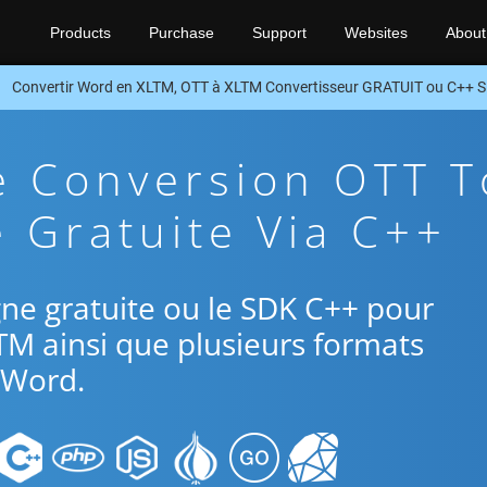
Products
Purchase
Support
Websites
About
Convertir Word en XLTM, OTT à XLTM Convertisseur GRATUIT ou C++ 
e Conversion OTT T
 Gratuite Via C++
ligne gratuite ou le SDK C++ pour
TM ainsi que plusieurs formats
Word.