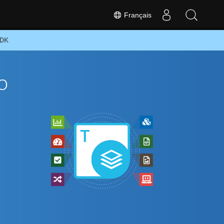
Français
SDK
o