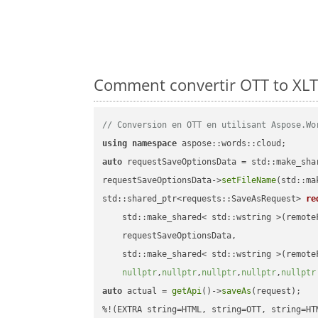
Comment convertir OTT to XLT
// Conversion en OTT en utilisant Aspose.Wo
using
namespace
auto
 requestSaveOptionsData = std::make_sha
requestSaveOptionsData->
setFileName
(std::ma
std::shared_ptr<requests::SaveAsRequest> 
re
    std::make_shared< std::wstring >(remoteF
    requestSaveOptionsData,

    std::make_shared< std::wstring >(remoteF
nullptr
,
nullptr
,
nullptr
,
nullptr
,
nullptr
auto
 actual = 
getApi
()->
saveAs
(request);
