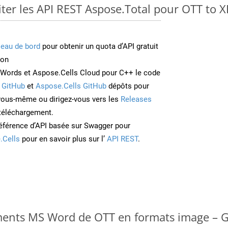
er les API REST Aspose.Total pour OTT to 
leau de bord
pour obtenir un quota d’API gratuit
ion
Words et Aspose.Cells Cloud pour C++ le code
 GitHub
et
Aspose.Cells GitHub
dépôts pour
 vous-même ou dirigez-vous vers les
Releases
 téléchargement.
éférence d’API basée sur Swagger pour
.Cells
pour en savoir plus sur l’
API REST
.
ments MS Word de OTT en formats image – G