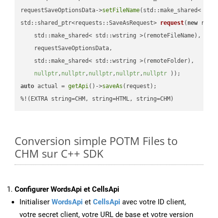
requestSaveOptionsData->
setFileName
(std::make_shared< std
std::shared_ptr<requests::SaveAsRequest> 
request
(
new
 reque
    std::make_shared< std::wstring >(remoteFileName),

    requestSaveOptionsData,

    std::make_shared< std::wstring >(remoteFolder),

nullptr
,
nullptr
,
nullptr
,
nullptr
,
nullptr
 ))
auto
 actual = 
getApi
()->
saveAs
(request);

%!(EXTRA string=CHM, string=HTML, string=CHM)
Conversion simple POTM Files to
CHM sur C++ SDK
Configurer WordsApi et CellsApi
Initialiser
WordsApi
et
CellsApi
avec votre ID client,
votre secret client, votre URL de base et votre version