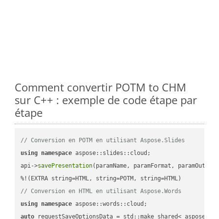
Comment convertir POTM to CHM
sur C++ : exemple de code étape par
étape
// Conversion en POTM en utilisant Aspose.Slides
using
namespace
 aspose::slides::cloud;            

api->
savePresentation
(paramName, paramFormat, paramOutPat
// Conversion en HTML en utilisant Aspose.Words
using
namespace
auto
 requestSaveOptionsData = std::make_shared< aspose::wo