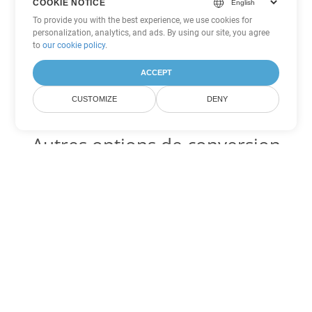
COOKIE NOTICE
To provide you with the best experience, we use cookies for
personalization, analytics, and ads. By using our site, you agree
to
our cookie policy
.
ACCEPT
CUSTOMIZE
DENY
Autres options de conversion
PowerPoint
Convertir POTM en DOC
DOC:
Microsoft Word Binary Format
Convertir POTM en DOT
DOT:
Microsoft Word Template Files