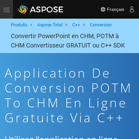
Français
Toggle navigation
Produits
Aspose.Total
C++
Conversion
Convertir PowerPoint en CHM, POTM à
CHM Convertisseur GRATUIT ou C++ SDK
Application De
Conversion POTM
To CHM En Ligne
Gratuite Via C++