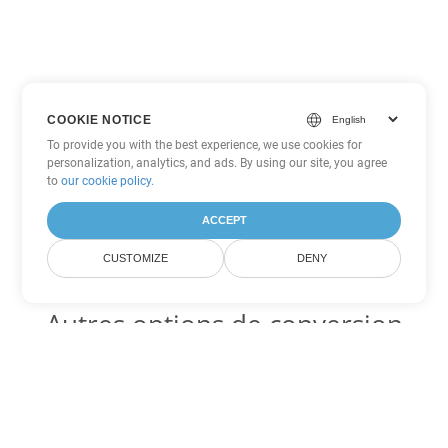
COOKIE NOTICE
To provide you with the best experience, we use cookies for
personalization, analytics, and ads. By using our site, you agree
to
our cookie policy
.
ACCEPT
CUSTOMIZE
DENY
Autres options de conversion
PowerPoint
Convertir POTM en DOC
DOC:
Microsoft Word Binary Format