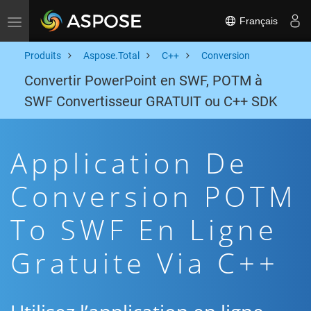
Français
Toggle navigation
Produits
Aspose.Total
C++
Conversion
Convertir PowerPoint en SWF, POTM à
SWF Convertisseur GRATUIT ou C++ SDK
Application De
Conversion POTM
To SWF En Ligne
Gratuite Via C++