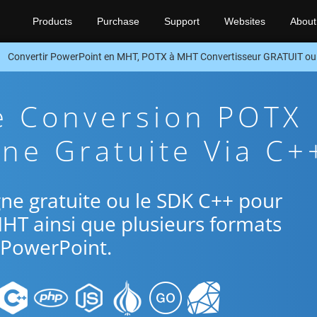
Products
Purchase
Support
Websites
About
Convertir PowerPoint en MHT, POTX à MHT Convertisseur GRATUIT o
e Conversion POTX
ne Gratuite Via C+
ligne gratuite ou le SDK C++ pour
MHT ainsi que plusieurs formats
PowerPoint.