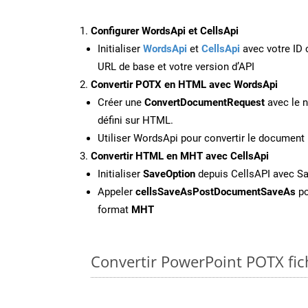
Configurer WordsApi et CellsApi
Initialiser
WordsApi
et
CellsApi
avec votre ID c
URL de base et votre version d’API
Convertir POTX en HTML avec WordsApi
Créer une
ConvertDocumentRequest
avec le n
défini sur HTML.
Utiliser WordsApi pour convertir le documen
Convertir HTML en MHT avec CellsApi
Initialiser
SaveOption
depuis CellsAPI avec 
Appeler
cellsSaveAsPostDocumentSaveAs
po
format
MHT
Convertir PowerPoint POTX fich