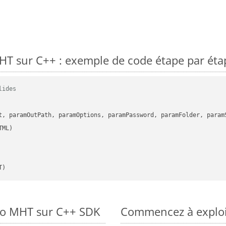
T sur C++ : exemple de code étape par éta
lides
      

t, paramOutPath, paramOptions, paramPassword, paramFolder, param
T)
 to MHT sur C++ SDK
Commencez à exploit