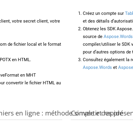
Créez un compte sur
Tab
lient, votre secret client, votre
et des détails d’autorisat
Obtenez les SDK Aspose.
source de
Aspose.Words
om de fichier local et le format
compiler/utiliser le SDK
pour d’autres options de
t POTX en HTML.
Consultez également la r
Aspose.Words
et
Aspose
SaveFormat en MHT
ur convertir le fichier HTML au
iers en ligne : méthode simple et rapide
Convertir des prése