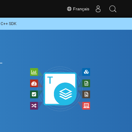
Français
u C++ SDK
+