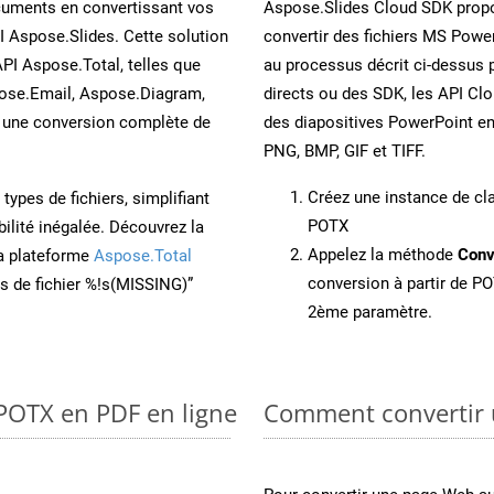
cuments en convertissant vos
Aspose.Slides Cloud SDK propo
I Aspose.Slides. Cette solution
convertir des fichiers MS Power
API Aspose.Total, telles que
au processus décrit ci-dessus 
ose.Email, Aspose.Diagram,
directs ou des SDK, les API Cl
une conversion complète de
des diapositives PowerPoint e
PNG, BMP, GIF et TIFF.
Créez une instance de c
ypes de fichiers, simplifiant
POTX
ilité inégalée. Découvrez la
Appelez la méthode
Conv
la plateforme
Aspose.Total
conversion à partir de PO
ons de fichier %!s(MISSING)”
2ème paramètre.
 POTX en PDF en ligne
Comment convertir