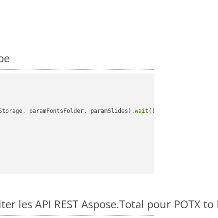
pe
Storage, paramFontsFolder, paramSlides).
wait
();

er les API REST Aspose.Total pour POTX t