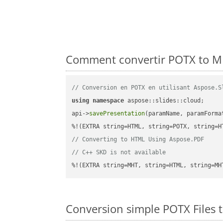
Comment convertir POTX to MH
// Conversion en POTX en utilisant Aspose.S
using
namespace
 aspose::slides::cloud;      
api->
savePresentation
(paramName, paramForma
// Converting to HTML Using Aspose.PDF
// C++ SKD is not available
%!(EXTRA string=MHT, string=HTML, string=MH
Conversion simple POTX Files