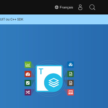
Français
UIT ou C++ SDK