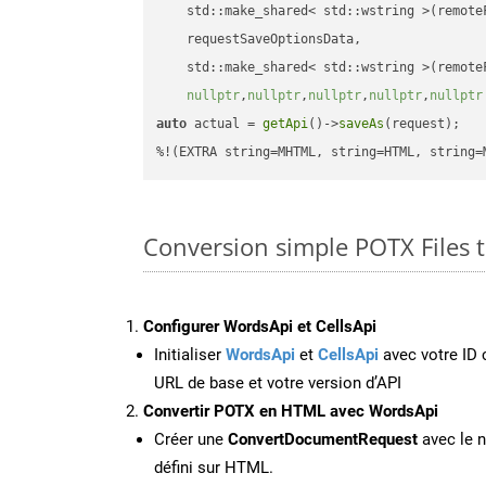
    std::make_shared< std::wstring >(remoteF
    requestSaveOptionsData,

    std::make_shared< std::wstring >(remoteF
nullptr
,
nullptr
,
nullptr
,
nullptr
,
nullptr
auto
 actual = 
getApi
()->
saveAs
(request);

%!(EXTRA string=MHTML, string=HTML, string=
Conversion simple POTX Files
Configurer WordsApi et CellsApi
Initialiser
WordsApi
et
CellsApi
avec votre ID c
URL de base et votre version d’API
Convertir POTX en HTML avec WordsApi
Créer une
ConvertDocumentRequest
avec le n
défini sur HTML.