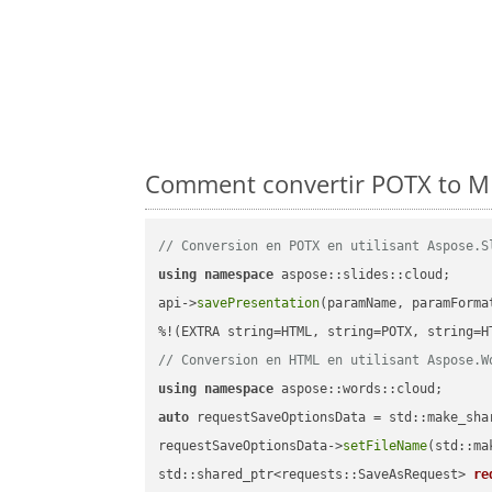
Comment convertir POTX to MH
// Conversion en POTX en utilisant Aspose.S
using
namespace
 aspose::slides::cloud;      
api->
savePresentation
(paramName, paramForma
// Conversion en HTML en utilisant Aspose.W
using
namespace
auto
 requestSaveOptionsData = std::make_sha
requestSaveOptionsData->
setFileName
(std::ma
std::shared_ptr<requests::SaveAsRequest> 
re