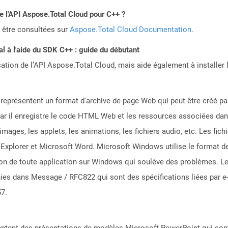
de l'API Aspose.Total Cloud pour C++ ?
 être consultées sur
Aspose.Total Cloud Documentation
.
 à l'aide du SDK C++ : guide du débutant
sation de l’API Aspose.Total Cloud, mais aide également à installer 
eprésentent un format d'archive de page Web qui peut être créé par
ar il enregistre le code HTML Web et les ressources associées dans
 images, les applets, les animations, les fichiers audio, etc. Les f
et Explorer et Microsoft Word. Microsoft Windows utilise le format 
tion de toute application sur Windows qui soulève des problèmes. 
nies dans Message / RFC822 qui sont des spécifications liées par e-m
57.
sentent des présentations de modèles Microsoft PowerPoint qui son