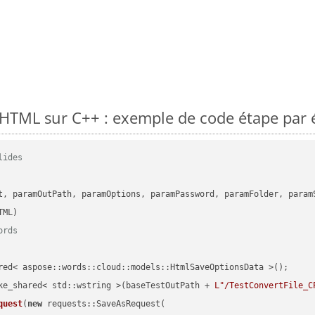
TML sur C++ : exemple de code étape par 
lides
      

t, paramOutPath, paramOptions, paramPassword, paramFolder, param
ords
red< aspose::words::cloud::models::HtmlSaveOptionsData >();

ke_shared< std::wstring >(baseTestOutPath + 
L"/TestConvertFile_C
quest
(
new
 requests::SaveAsRequest(
