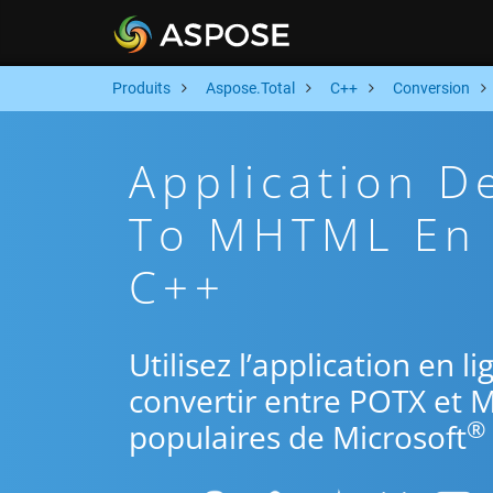
Produits
Aspose.Total
C++
Conversion
Application D
To MHTML En L
C++
Utilisez l’application en 
convertir entre POTX et 
®
populaires de Microsoft