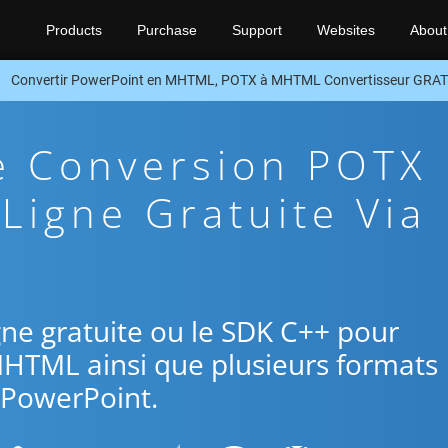
Products
Purchase
Support
Websites
About
Convertir PowerPoint en MHTML, POTX à MHTML Convertisseur GRAT
e Conversion POTX
igne Gratuite Via
ligne gratuite ou le SDK C++ pour
MHTML ainsi que plusieurs formats
PowerPoint.