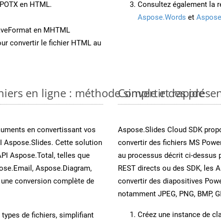
t POTX en HTML.
Consultez également la r
Aspose.Words
et
Aspose
SaveFormat en MHTML
ur convertir le fichier HTML au
iers en ligne : méthode simple et rapide
Convertir des prése
cuments en convertissant vos
Aspose.Slides Cloud SDK propo
I Aspose.Slides. Cette solution
convertir des fichiers MS Power
API Aspose.Total, telles que
au processus décrit ci-dessus 
ose.Email, Aspose.Diagram,
REST directs ou des SDK, les 
une conversion complète de
convertir des diapositives Pow
notamment JPEG, PNG, BMP, GIF
Créez une instance de c
ypes de fichiers, simplifiant