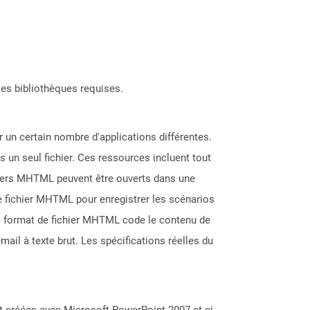
les bibliothèques requises.
 un certain nombre d'applications différentes.
 un seul fichier. Ces ressources incluent tout
ichiers MHTML peuvent être ouverts dans une
de fichier MHTML pour enregistrer les scénarios
Le format de fichier MHTML code le contenu de
ail à texte brut. Les spécifications réelles du
t créées avec Microsoft PowerPoint 2007 et ci-