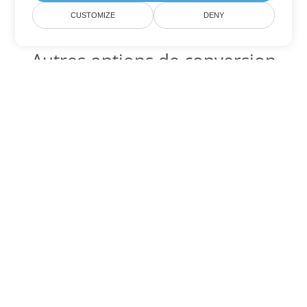
CUSTOMIZE
DENY
Autres options de conversion
PowerPoint
Convertir POTX en DOC
DOC:
Microsoft Word Binary Format
Convertir POTX en DOT
DOT:
Microsoft Word Template Files
Convertir POTX en DOCX
DOCX:
Office 2007+ Word Document
Convertir POTX en DOCM
DOCM:
Microsoft Word 2007 Marco File