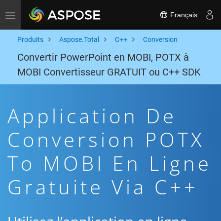
Français
Toggle navigation
Produits
Aspose.Total
C++
Conversion
Convertir PowerPoint en MOBI, POTX à
MOBI Convertisseur GRATUIT ou C++ SDK
Application De
Conversion POTX
To MOBI En Ligne
Gratuite Via C++