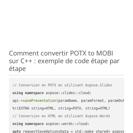
Comment convertir POTX to MOBI
sur C++ : exemple de code étape par
étape
// Conversion en POTX en utilisant Aspose.Slides
using
namespace
 aspose::slides::cloud;            

api->
savePresentation
(paramName, paramFormat, paramOutPat
// Conversion en HTML en utilisant Aspose.Words
using
namespace
auto
 requestSaveOptionsData = std::make_shared< aspose::wo