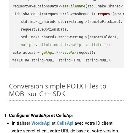
requestSaveOptionsData->
setFileName
(std::make_shared< std
std::shared_ptr<requests::SaveAsRequest> 
request
(
new
 reque
    std::make_shared< std::wstring >(remoteFileName),

    requestSaveOptionsData,

    std::make_shared< std::wstring >(remoteFolder),

nullptr
,
nullptr
,
nullptr
,
nullptr
,
nullptr
 ))
auto
 actual = 
getApi
()->
saveAs
(request);

%!(EXTRA string=MOBI, string=HTML, string=MOBI)
Conversion simple POTX Files to
MOBI sur C++ SDK
Configurer WordsApi et CellsApi
Initialiser
WordsApi
et
CellsApi
avec votre ID client,
votre secret client, votre URL de base et votre version