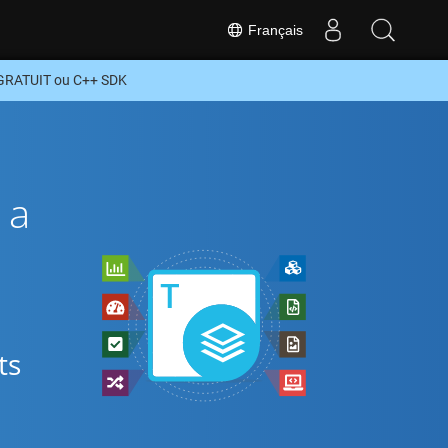
Français
 GRATUIT ou C++ SDK
ia
ts