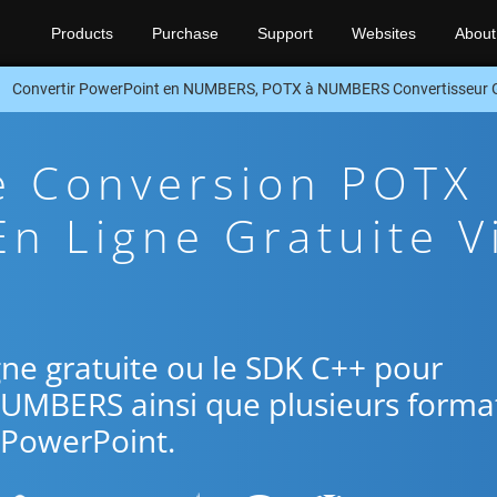
Products
Purchase
Support
Websites
About
Convertir PowerPoint en NUMBERS, POTX à NUMBERS Convertisseur
e Conversion POTX
n Ligne Gratuite V
ligne gratuite ou le SDK C++ pour
NUMBERS ainsi que plusieurs forma
PowerPoint.