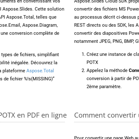
cuments en convertissant vos
Aspose.Slides Cloud SDK propo
I Aspose.Slides. Cette solution
convertir des fichiers MS Power
API Aspose.Total, telles que
au processus décrit ci-dessus 
ose.Email, Aspose.Diagram,
REST directs ou des SDK, les 
une conversion complète de
convertir des diapositives Pow
notamment JPEG, PNG, BMP, GIF
Créez une instance de c
ypes de fichiers, simplifiant
POTX
ilité inégalée. Découvrez la
Appelez la méthode
Conv
la plateforme
Aspose.Total
conversion à partir de PO
ons de fichier %!s(MISSING)”
2ème paramètre.
 POTX en PDF en ligne
Comment convertir
Pour convertir une page Web 