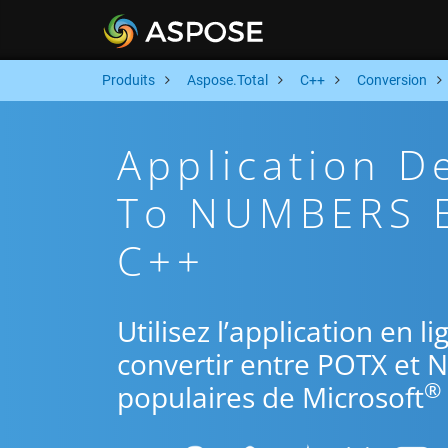
Produits
Aspose.Total
C++
Conversion
Application D
To NUMBERS E
C++
Utilisez l’application en 
convertir entre POTX et 
®
populaires de Microsoft