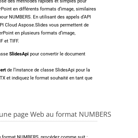
se des méthodes rapides et simples pour
Point en différents formats d’image, similaires
pour NUMBERS. En utilisant des appels d’API
API Cloud Aspose.Slides vous permettent de
erPoint en plusieurs formats d’image,
 et TIFF.
lasse
SlidesApi
pour convertir le document
ert
de l’instance de classe SlidesApi pour la
TX et indiquez le format souhaité en tant que
 une page Web au format NUMBERS
au format NUMBERS, procédez comme suit :