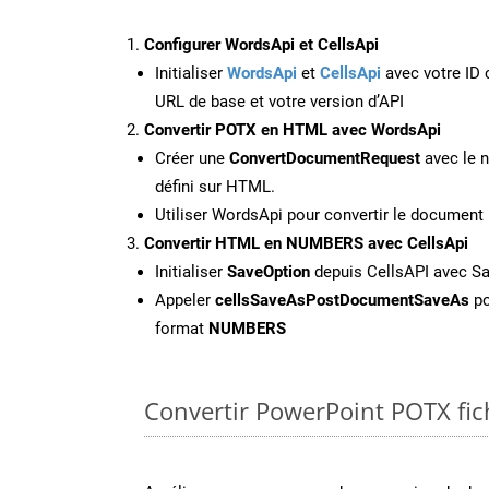
Configurer WordsApi et CellsApi
Initialiser
WordsApi
et
CellsApi
avec votre ID c
URL de base et votre version d’API
Convertir POTX en HTML avec WordsApi
Créer une
ConvertDocumentRequest
avec le n
défini sur HTML.
Utiliser WordsApi pour convertir le documen
Convertir HTML en NUMBERS avec CellsApi
Initialiser
SaveOption
depuis CellsAPI avec 
Appeler
cellsSaveAsPostDocumentSaveAs
po
format
NUMBERS
Convertir PowerPoint POTX fich