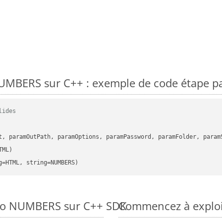
MBERS sur C++ : exemple de code étape pa
lides
      

t, paramOutPath, paramOptions, paramPassword, paramFolder, param
ML)

g=HTML, string=NUMBERS)
 to NUMBERS sur C++ SDK
Commencez à exploi