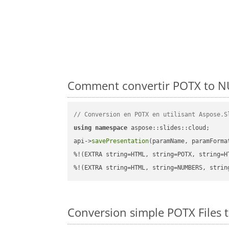
Comment convertir POTX to NU
// Conversion en POTX en utilisant Aspose.S
using
namespace
 aspose::slides::cloud;      
api->
savePresentation
(paramName, paramForma
%!(EXTRA string=HTML, string=POTX, string=HT
%!(EXTRA string=HTML, string=NUMBERS, strin
Conversion simple POTX Files