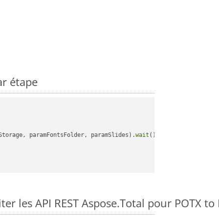
r étape
Storage, paramFontsFolder, paramSlides).
wait
();

ter les API REST Aspose.Total pour POTX 