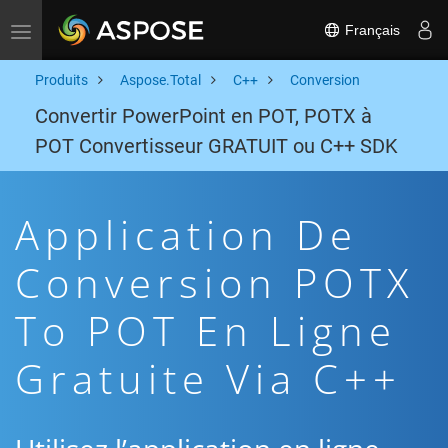
Français
Toggle navigation
Produits
Aspose.Total
C++
Conversion
Convertir PowerPoint en POT, POTX à
POT Convertisseur GRATUIT ou C++ SDK
Application De
Conversion POTX
To POT En Ligne
Gratuite Via C++