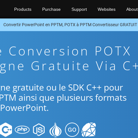
Products
Purchase
Support
Websites
About
Convertir PowerPoint en PPTM, POTX à PPTM Convertisseur GRATUIT
e Conversion POTX
gne Gratuite Via C
ligne gratuite ou le SDK C++ pour
PPTM ainsi que plusieurs formats
PowerPoint.