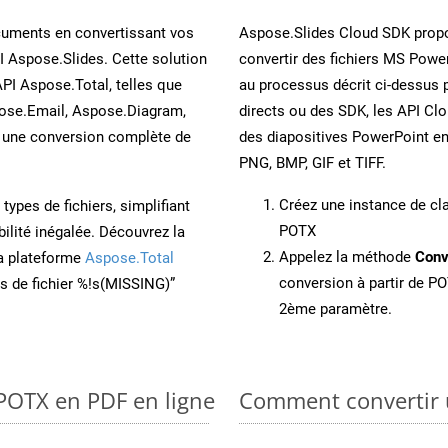
cuments en convertissant vos
Aspose.Slides Cloud SDK propo
I Aspose.Slides. Cette solution
convertir des fichiers MS Power
API Aspose.Total, telles que
au processus décrit ci-dessus 
ose.Email, Aspose.Diagram,
directs ou des SDK, les API Cl
une conversion complète de
des diapositives PowerPoint e
PNG, BMP, GIF et TIFF.
Créez une instance de c
ypes de fichiers, simplifiant
POTX
ilité inégalée. Découvrez la
Appelez la méthode
Conv
la plateforme
Aspose.Total
conversion à partir de PO
ons de fichier %!s(MISSING)”
2ème paramètre.
 POTX en PDF en ligne
Comment convertir