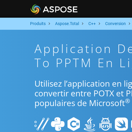
Produits
Aspose.Total
C++
Conversion
Application D
To PPTM En Li
Utilisez l’application en 
convertir entre POTX et 
®
populaires de Microsoft