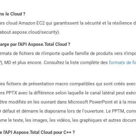
ns le Cloud ?
rs cloud Amazon EC2 qui garantissent la sécurité et la résilience du
/about.aspose.cloud/security).
harge par l'API Aspose.Total Cloud ?
mats de fichiers de n’importe quelle famille de produits vers n’impo
, MD et plus encore. Consultez la liste complète des
formats de fi
des fichiers de présentation macro compatibles qui sont créés ave
iers PPTX avec la différence selon laquelle le canal latéral peut exé
tre modifiés en les ouvrant dans Microsoft PowerPoint et à la mise
ar défaut et démarre le diaporama lors de l'ouverture. Le PPTM, co
me le texte, les images, les vidéos, les graphiques et autres docu
de l'API Aspose.Total Cloud pour C++ ?