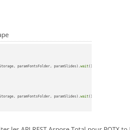
ape
Storage, paramFontsFolder, paramSlides).
wait
();

Storage, paramFontsFolder, paramSlides).
wait
();

er les API REST Aspose.Total pour POTX t