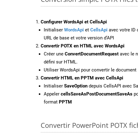
Configurer WordsApi et CellsApi
Initialiser
WordsApi
et
CellsApi
avec votre ID c
URL de base et votre version d’API
Convertir POTX en HTML avec WordsApi
Créer une
ConvertDocumentRequest
avec le n
défini sur HTML.
Utiliser WordsApi pour convertir le documen
Convertir HTML en PPTM avec CellsApi
Initialiser
SaveOption
depuis CellsAPI avec 
Appeler
cellsSaveAsPostDocumentSaveAs
po
format
PPTM
Convertir PowerPoint POTX fich