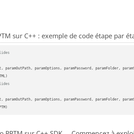
TM sur C++ : exemple de code étape par ét
lides
      

t, paramOutPath, paramOptions, paramPassword, paramFolder, param
lides
      

t, paramOutPath, paramOptions, paramPassword, paramFolder, param
PTM)
 to PPTM sur C++ SDK
Commencez à exploit