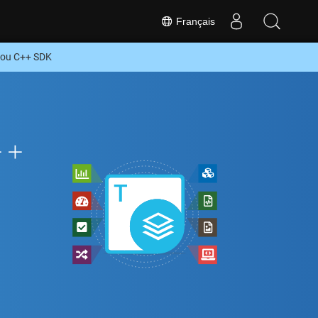
Français
 ou C++ SDK
++