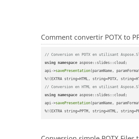
Comment convertir POTX to PP
// Conversion en POTX en utilisant Aspose.S
using
namespace
 aspose::slides::cloud;      
api->
savePresentation
(paramName, paramForma
// Conversion en HTML en utilisant Aspose.S
using
namespace
 aspose::slides::cloud;      
api->
savePresentation
(paramName, paramForma
%!(EXTRA string=PPTM, string=HTML, string=P
Conversion simple POTX Files