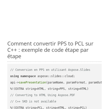
Comment convertir PPS to PCL sur
C++ : exemple de code étape par
étape
// Conversion en PPS en utilisant Aspose.Slides
using
namespace
 aspose::slides::cloud;            

api->
savePresentation
(paramName, paramFormat, paramOutPat
// Converting to HTML Using Aspose.PDF
// C++ SKD is not available
%!(EXTRA string=PCL, string=HTML, string=PCL)