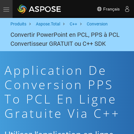
Français
Toggle navigation
Produits
Aspose.Total
C++
Conversion
Convertir PowerPoint en PCL, PPS à PCL
Convertisseur GRATUIT ou C++ SDK
Application De
Conversion PPS
To PCL En Ligne
Gratuite Via C++