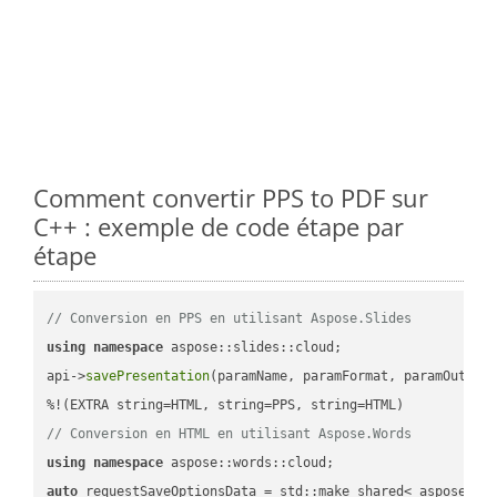
Comment convertir PPS to PDF sur
C++ : exemple de code étape par
étape
// Conversion en PPS en utilisant Aspose.Slides
using
namespace
 aspose::slides::cloud;            

api->
savePresentation
(paramName, paramFormat, paramOutPat
// Conversion en HTML en utilisant Aspose.Words
using
namespace
auto
 requestSaveOptionsData = std::make_shared< aspose::wo