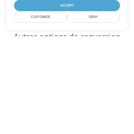
ACCEPT
CUSTOMIZE
DENY
Autres options de conversion
PowerPoint
Convertir PPS en DOC
DOC:
Microsoft Word Binary Format
Convertir PPS en DOT
DOT:
Microsoft Word Template Files
Convertir PPS en DOCX
DOCX:
Office 2007+ Word Document
Convertir PPS en DOCM