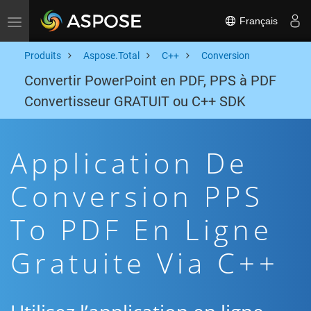
Français
Toggle navigation
Produits
Aspose.Total
C++
Conversion
Convertir PowerPoint en PDF, PPS à PDF
Convertisseur GRATUIT ou C++ SDK
Application De
Conversion PPS
To PDF En Ligne
Gratuite Via C++