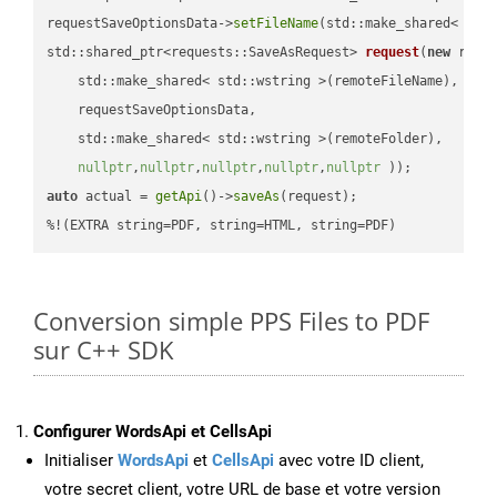
requestSaveOptionsData->
setFileName
(std::make_shared< std
std::shared_ptr<requests::SaveAsRequest> 
request
(
new
 reque
    std::make_shared< std::wstring >(remoteFileName),

    requestSaveOptionsData,

    std::make_shared< std::wstring >(remoteFolder),

nullptr
,
nullptr
,
nullptr
,
nullptr
,
nullptr
 ))
auto
 actual = 
getApi
()->
saveAs
(request);

%!(EXTRA string=PDF, string=HTML, string=PDF)
Conversion simple PPS Files to PDF
sur C++ SDK
Configurer WordsApi et CellsApi
Initialiser
WordsApi
et
CellsApi
avec votre ID client,
votre secret client, votre URL de base et votre version