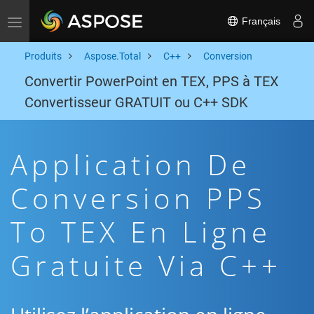
Français
Toggle navigation
Produits
Aspose.Total
C++
Conversion
Convertir PowerPoint en TEX, PPS à TEX
Convertisseur GRATUIT ou C++ SDK
Application De
Conversion PPS
To TEX En Ligne
Gratuite Via C++