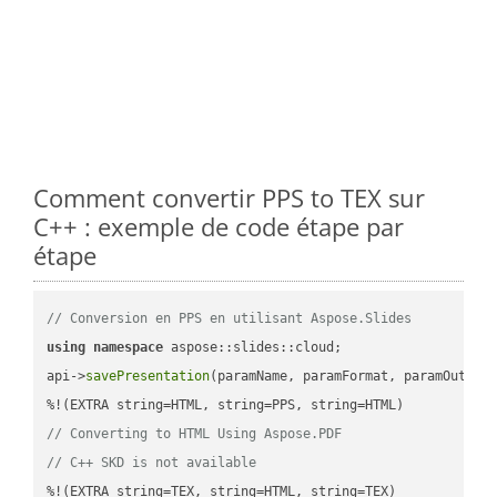
Comment convertir PPS to TEX sur
C++ : exemple de code étape par
étape
// Conversion en PPS en utilisant Aspose.Slides
using
namespace
 aspose::slides::cloud;            

api->
savePresentation
(paramName, paramFormat, paramOutPat
// Converting to HTML Using Aspose.PDF
// C++ SKD is not available
%!(EXTRA string=TEX, string=HTML, string=TEX)