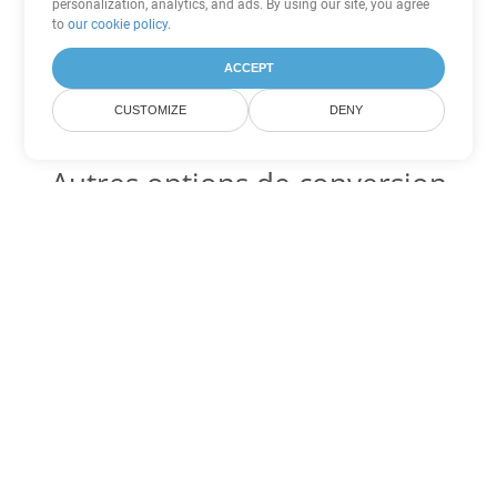
personalization, analytics, and ads. By using our site, you agree
to
our cookie policy
.
ACCEPT
CUSTOMIZE
DENY
Autres options de conversion
Excel
Convertir SXC en DOC
DOC:
Microsoft Word Binary Format
Convertir SXC en DOT
DOT:
Microsoft Word Template Files
Convertir SXC en DOCX
DOCX:
Office 2007+ Word Document