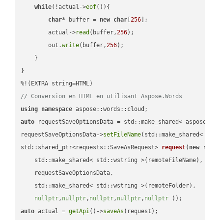
while
(!actual->
eof
()){

char
* buffer = 
new
char
[
256
];

        actual->
read
(buffer,
256
);

        out.
write
(buffer,
256
);

    }

}

// Conversion en HTML en utilisant Aspose.Words
using
namespace
auto
 requestSaveOptionsData = std::make_shared< aspose::wo
requestSaveOptionsData->
setFileName
(std::make_shared< std
std::shared_ptr<requests::SaveAsRequest> 
request
(
new
 reque
    std::make_shared< std::wstring >(remoteFileName),

    requestSaveOptionsData,

    std::make_shared< std::wstring >(remoteFolder),

nullptr
,
nullptr
,
nullptr
,
nullptr
,
nullptr
 ))
auto
 actual = 
getApi
()->
saveAs
(request);
