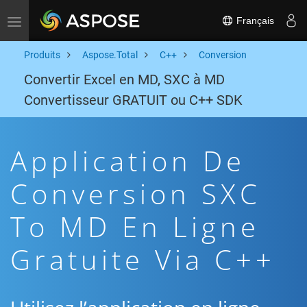
Français
Toggle navigation
Produits
Aspose.Total
C++
Conversion
Convertir Excel en MD, SXC à MD
Convertisseur GRATUIT ou C++ SDK
Application De
Conversion SXC
To MD En Ligne
Gratuite Via C++