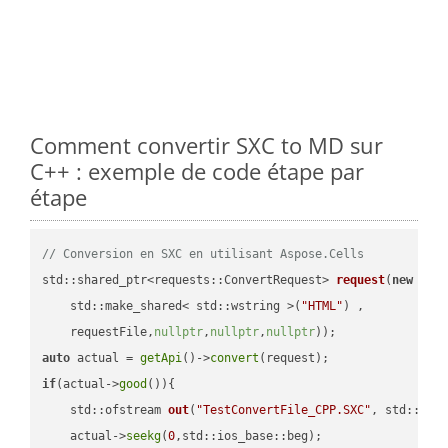
Comment convertir SXC to MD sur
C++ : exemple de code étape par
étape
// Conversion en SXC en utilisant Aspose.Cells
std::shared_ptr<requests::ConvertRequest> 
request
(
new
 requ
    std::make_shared< std::wstring >(
"HTML"
) ,        

    requestFile,
nullptr
,
nullptr
,
nullptr
))
auto
 actual = 
getApi
()->
convert
if
(actual->
good
()){

std::ofstream 
out
(
"TestConvertFile_CPP.SXC"
, std::ist
    actual->
seekg
(
0
,std::ios_base::beg);
