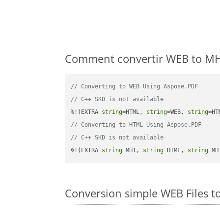
Comment convertir WEB to MHT
// Converting to WEB Using Aspose.PDF
// C++ SKD is not available
%!(EXTRA 
string
=HTML, 
string
=WEB, 
string
// Converting to HTML Using Aspose.PDF
// C++ SKD is not available
%!(EXTRA 
string
=MHT, 
string
=HTML, 
string
=MH
Conversion simple WEB Files 