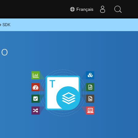
Français
+ SDK
To