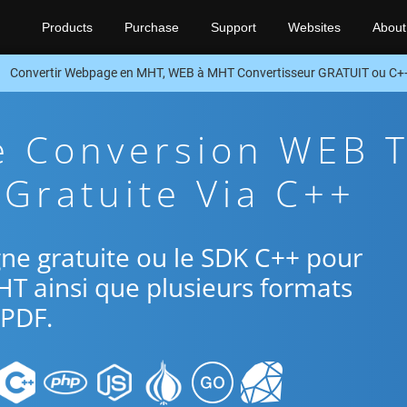
Products
Purchase
Support
Websites
About
Convertir Webpage en MHT, WEB à MHT Convertisseur GRATUIT ou C+
e Conversion WEB 
Gratuite Via C++
ligne gratuite ou le SDK C++ pour
HT ainsi que plusieurs formats
PDF.