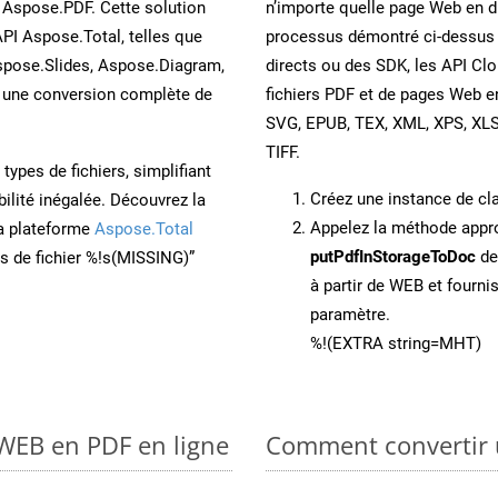
 Aspose.PDF. Cette solution
n’importe quelle page Web en di
API Aspose.Total, telles que
processus démontré ci-dessus 
spose.Slides, Aspose.Diagram,
directs ou des SDK, les API Cl
une conversion complète de
fichiers PDF et de pages Web 
SVG, EPUB, TEX, XML, XPS, XL
TIFF.
ypes de fichiers, simplifiant
Créez une instance de c
ilité inégalée. Découvrez la
Appelez la méthode app
la plateforme
Aspose.Total
putPdfInStorageToDoc
de
ons de fichier %!s(MISSING)”
à partir de WEB et fourn
paramètre.
%!(EXTRA string=MHT)
 WEB en PDF en ligne
Comment convertir