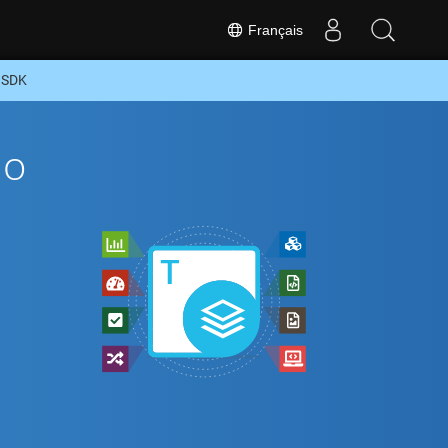
Français
 SDK
To