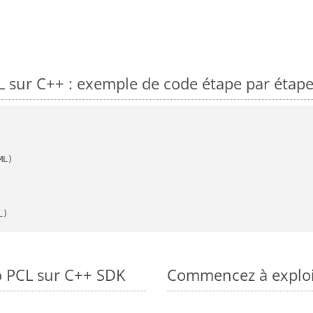
 sur C++ : exemple de code étape par étap
L)
o PCL sur C++ SDK
Commencez à exploit