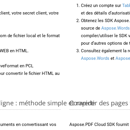
Créez un compte sur
Tab
lient, votre secret client, votre
et des détails d’autorisat
Obtenez les SDK Aspose.
source de
Aspose.Words
om de fichier local et le format
compiler/utiliser le SDK
pour d’autres options de
t WEB en HTML.
Consultez également la r
Aspose.Words
et
Aspose
aveFormat en PCL
ur convertir le fichier HTML au
ligne : méthode simple et rapide
Convertir des pages
cuments en convertissant vos
Aspose.PDF Cloud SDK fournit d