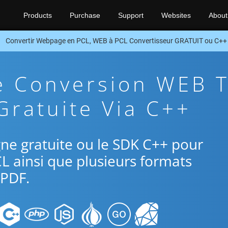
Products
Purchase
Support
Websites
About
Convertir Webpage en PCL, WEB à PCL Convertisseur GRATUIT ou C++
e Conversion WEB 
Gratuite Via C++
ligne gratuite ou le SDK C++ pour
L ainsi que plusieurs formats
PDF.