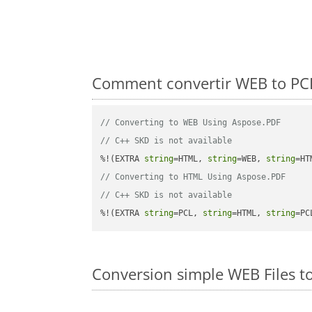
Comment convertir WEB to PCL
// Converting to WEB Using Aspose.PDF
// C++ SKD is not available
%!(EXTRA 
string
=HTML, 
string
=WEB, 
string
// Converting to HTML Using Aspose.PDF
// C++ SKD is not available
%!(EXTRA 
string
=PCL, 
string
=HTML, 
string
=PC
Conversion simple WEB Files t