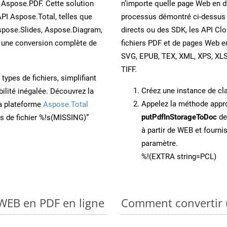
 Aspose.PDF. Cette solution
n’importe quelle page Web en di
API Aspose.Total, telles que
processus démontré ci-dessus p
spose.Slides, Aspose.Diagram,
directs ou des SDK, les API Cl
une conversion complète de
fichiers PDF et de pages Web 
SVG, EPUB, TEX, XML, XPS, XL
TIFF.
ypes de fichiers, simplifiant
Créez une instance de c
ilité inégalée. Découvrez la
Appelez la méthode app
la plateforme
Aspose.Total
putPdfInStorageToDoc
de
ons de fichier %!s(MISSING)”
à partir de WEB et fourn
paramètre.
%!(EXTRA string=PCL)
 WEB en PDF en ligne
Comment convertir 