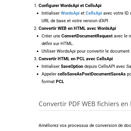
Configurer WordsApi et CellsApi
Initialiser
WordsApi
et
CellsApi
avec votre ID c
URL de base et votre version d’API
Convertir WEB en HTML avec WordsApi
Créer une
ConvertDocumentRequest
avec le n
défini sur HTML.
Utiliser WordsApi pour convertir le documen
Convertir HTML en PCL avec CellsApi
Initialiser
SaveOption
depuis CellsAPI avec S
Appeler
cellsSaveAsPostDocumentSaveAs
po
format
PCL
Convertir PDF WEB fichiers en 
Améliorez vos processus de conversion de do