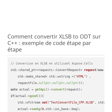
Comment convertir XLSB to ODT sur
C++ : exemple de code étape par
étape
// Conversion en XLSB en utilisant Aspose.Cells
std::shared_ptr<requests::ConvertRequest> 
request
(
new
 requ
    std::make_shared< std::wstring >(
"HTML"
) ,        

    requestFile,
nullptr
,
nullptr
,
nullptr
))
auto
 actual = 
getApi
()->
convert
if
(actual->
good
()){

std::ofstream 
out
(
"TestConvertFile_CPP.XLSB"
, std::is
    actual->
seekg
(
0
,std::ios_base::beg);
