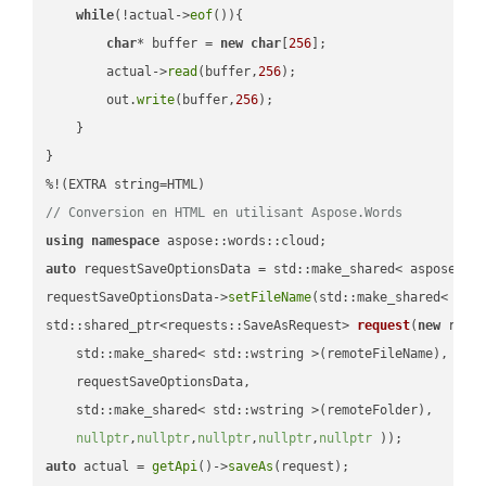
while
(!actual->
eof
()){

char
* buffer = 
new
char
[
256
];

        actual->
read
(buffer,
256
);

        out.
write
(buffer,
256
);

    }

}

// Conversion en HTML en utilisant Aspose.Words
using
namespace
auto
 requestSaveOptionsData = std::make_shared< aspose::wo
requestSaveOptionsData->
setFileName
(std::make_shared< std
std::shared_ptr<requests::SaveAsRequest> 
request
(
new
 reque
    std::make_shared< std::wstring >(remoteFileName),

    requestSaveOptionsData,

    std::make_shared< std::wstring >(remoteFolder),

nullptr
,
nullptr
,
nullptr
,
nullptr
,
nullptr
 ))
auto
 actual = 
getApi
()->
saveAs
(request);
