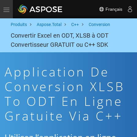
Français
Toggle navigation
Produits
Aspose.Total
C++
Conversion
Convertir Excel en ODT, XLSB à ODT
Convertisseur GRATUIT ou C++ SDK
Application De
Conversion XLSB
To ODT En Ligne
Gratuite Via C++