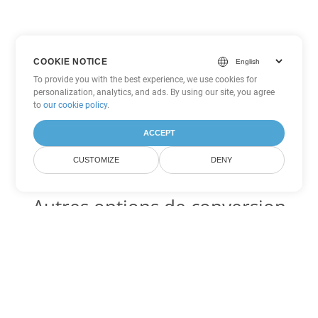
COOKIE NOTICE
To provide you with the best experience, we use cookies for
personalization, analytics, and ads. By using our site, you agree
to
our cookie policy
.
ACCEPT
CUSTOMIZE
DENY
Autres options de conversion
Excel
Convertir XLSX en DOC
DOC:
Microsoft Word Binary Format