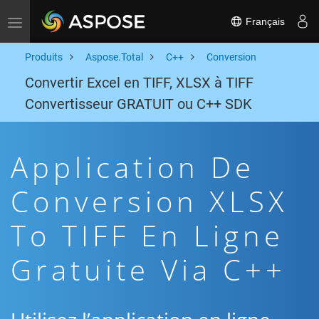
Français
Toggle navigation
Produits
Aspose.Total
C++
Conversion
Convertir Excel en TIFF, XLSX à TIFF
Convertisseur GRATUIT ou C++ SDK
Application De
Conversion XLSX
To TIFF En Ligne
Gratuite Via C++