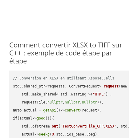
Comment convertir XLSX to TIFF sur
C++ : exemple de code étape par
étape
// Conversion en XLSX en utilisant Aspose.Cells
std::shared_ptr<requests::ConvertRequest> 
request
(
new
 requ
    std::make_shared< std::wstring >(
"HTML"
) ,        

    requestFile,
nullptr
,
nullptr
,
nullptr
))
auto
 actual = 
getApi
()->
convert
if
(actual->
good
()){

std::ofstream 
out
(
"TestConvertFile_CPP.XLSX"
, std::is
    actual->
seekg
(
0
,std::ios_base::beg);
