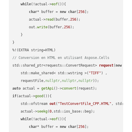
while
(!actual->
eof
()){

char
* buffer = 
new
char
[
256
];

        actual->
read
(buffer,
256
);

        out.
write
(buffer,
256
);

    }

}

// Conversion en HTML en utilisant Aspose.Cells
std::shared_ptr<requests::ConvertRequest> 
request
(
new
 requ
    std::make_shared< std::wstring >(
"TIFF"
) ,        

    requestFile,
nullptr
,
nullptr
,
nullptr
))
auto
 actual = 
getApi
()->
convert
if
(actual->
good
()){

std::ofstream 
out
(
"TestConvertFile_CPP.HTML"
, std::is
    actual->
seekg
(
0
,std::ios_base::beg);

while
(!actual->
eof
()){

char
* buffer = 
new
char
[
256
];
