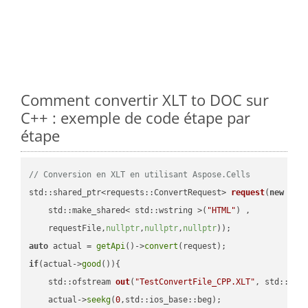
Comment convertir XLT to DOC sur
C++ : exemple de code étape par
étape
// Conversion en XLT en utilisant Aspose.Cells
std::shared_ptr<requests::ConvertRequest> 
request
(
new
 requ
    std::make_shared< std::wstring >(
"HTML"
) ,        

    requestFile,
nullptr
,
nullptr
,
nullptr
))
auto
 actual = 
getApi
()->
convert
if
(actual->
good
()){

std::ofstream 
out
(
"TestConvertFile_CPP.XLT"
, std::ist
    actual->
seekg
(
0
,std::ios_base::beg);
