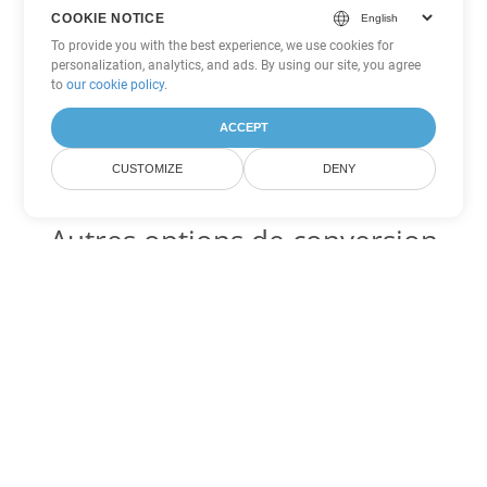
COOKIE NOTICE
To provide you with the best experience, we use cookies for
personalization, analytics, and ads. By using our site, you agree
to
our cookie policy
.
ACCEPT
CUSTOMIZE
DENY
Autres options de conversion
Excel
Convertir XLT en DOC
DOC:
Microsoft Word Binary Format
Convertir XLT en DOT
DOT:
Microsoft Word Template Files