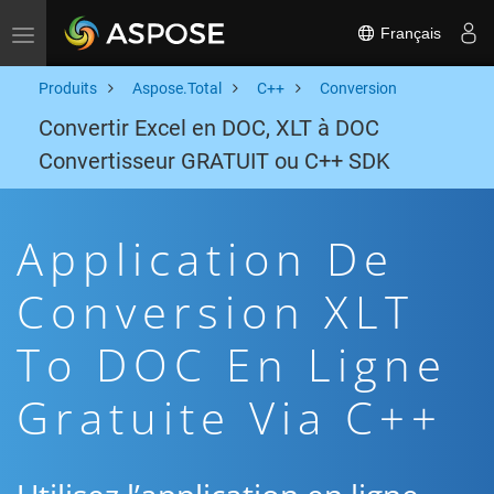
Français
Toggle navigation
Produits
Aspose.Total
C++
Conversion
Convertir Excel en DOC, XLT à DOC
Convertisseur GRATUIT ou C++ SDK
Application De
Conversion XLT
To DOC En Ligne
Gratuite Via C++