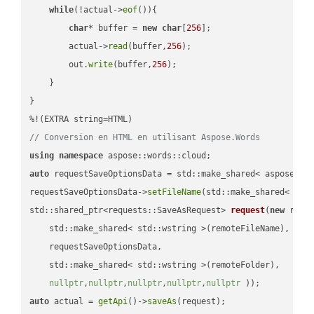
while
(!actual->
eof
()){

char
* buffer = 
new
char
[
256
];

        actual->
read
(buffer,
256
);

        out.
write
(buffer,
256
);

    }

}

// Conversion en HTML en utilisant Aspose.Words
using
namespace
auto
 requestSaveOptionsData = std::make_shared< aspose::wo
requestSaveOptionsData->
setFileName
(std::make_shared< std
std::shared_ptr<requests::SaveAsRequest> 
request
(
new
 reque
    std::make_shared< std::wstring >(remoteFileName),

    requestSaveOptionsData,

    std::make_shared< std::wstring >(remoteFolder),

nullptr
,
nullptr
,
nullptr
,
nullptr
,
nullptr
 ))
auto
 actual = 
getApi
()->
saveAs
(request);
