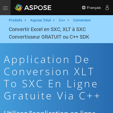
Français
Toggle navigation
Produits
Aspose.Total
C++
Conversion
Convertir Excel en SXC, XLT à SXC
Convertisseur GRATUIT ou C++ SDK
Application De
Conversion XLT
To SXC En Ligne
Gratuite Via C++