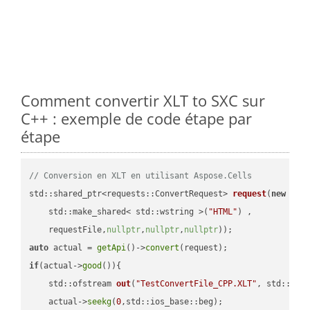
Comment convertir XLT to SXC sur
C++ : exemple de code étape par
étape
// Conversion en XLT en utilisant Aspose.Cells
std::shared_ptr<requests::ConvertRequest> 
request
(
new
 requ
    std::make_shared< std::wstring >(
"HTML"
) ,        

    requestFile,
nullptr
,
nullptr
,
nullptr
))
auto
 actual = 
getApi
()->
convert
if
(actual->
good
()){

std::ofstream 
out
(
"TestConvertFile_CPP.XLT"
, std::ist
    actual->
seekg
(
0
,std::ios_base::beg);
