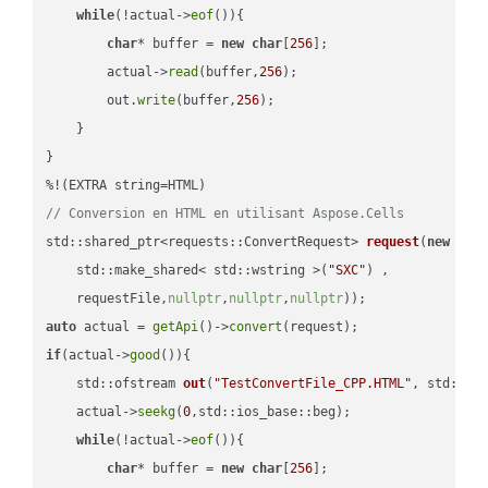
while
(!actual->
eof
()){

char
* buffer = 
new
char
[
256
];

        actual->
read
(buffer,
256
);

        out.
write
(buffer,
256
);

    }

}

// Conversion en HTML en utilisant Aspose.Cells
std::shared_ptr<requests::ConvertRequest> 
request
(
new
 requ
    std::make_shared< std::wstring >(
"SXC"
) ,        

    requestFile,
nullptr
,
nullptr
,
nullptr
))
auto
 actual = 
getApi
()->
convert
if
(actual->
good
()){

std::ofstream 
out
(
"TestConvertFile_CPP.HTML"
, std::is
    actual->
seekg
(
0
,std::ios_base::beg);

while
(!actual->
eof
()){

char
* buffer = 
new
char
[
256
];
