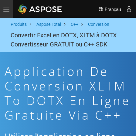
Français
Toggle navigation
Produits
Aspose.Total
C++
Conversion
Convertir Excel en DOTX, XLTM à DOTX
Convertisseur GRATUIT ou C++ SDK
Application De
Conversion XLTM
To DOTX En Ligne
Gratuite Via C++