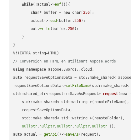
while
(!actual->
eof
()){

char
* buffer = 
new
char
[
256
];

        actual->
read
(buffer,
256
);

        out.
write
(buffer,
256
);

    }

}

// Conversion en HTML en utilisant Aspose.Words
using
namespace
auto
 requestSaveOptionsData = std::make_shared< aspose::wo
requestSaveOptionsData->
setFileName
(std::make_shared< std
std::shared_ptr<requests::SaveAsRequest> 
request
(
new
 reque
    std::make_shared< std::wstring >(remoteFileName),

    requestSaveOptionsData,

    std::make_shared< std::wstring >(remoteFolder),

nullptr
,
nullptr
,
nullptr
,
nullptr
,
nullptr
 ))
auto
 actual = 
getApi
()->
saveAs
(request);
