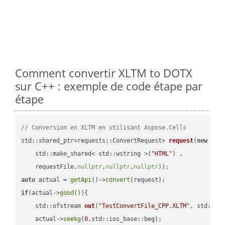
Comment convertir XLTM to DOTX
sur C++ : exemple de code étape par
étape
// Conversion en XLTM en utilisant Aspose.Cells
std::shared_ptr<requests::ConvertRequest> 
request
(
new
 requ
    std::make_shared< std::wstring >(
"HTML"
) ,        

    requestFile,
nullptr
,
nullptr
,
nullptr
))
auto
 actual = 
getApi
()->
convert
if
(actual->
good
()){

std::ofstream 
out
(
"TestConvertFile_CPP.XLTM"
, std::is
    actual->
seekg
(
0
,std::ios_base::beg);
