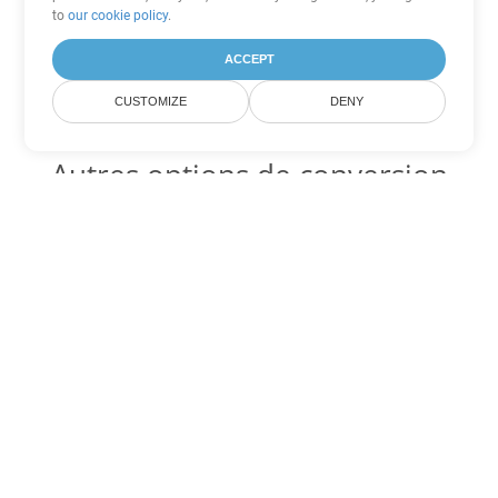
to
our cookie policy
.
ACCEPT
CUSTOMIZE
DENY
Autres options de conversion
Excel
Convertir XLTM en DOC
DOC:
Microsoft Word Binary Format
Convertir XLTM en DOT
DOT:
Microsoft Word Template Files
Convertir XLTM en DOCX
DOCX:
Office 2007+ Word Document