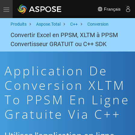
Français
Toggle navigation
Produits
Aspose.Total
C++
Conversion
Convertir Excel en PPSM, XLTM à PPSM
Convertisseur GRATUIT ou C++ SDK
Application De
Conversion XLTM
To PPSM En Ligne
Gratuite Via C++