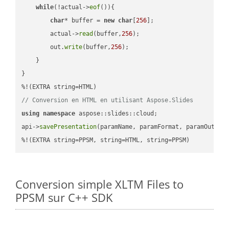
while
(!actual->
eof
()){

char
* buffer = 
new
char
[
256
];

        actual->
read
(buffer,
256
);

        out.
write
(buffer,
256
);

    }

}

// Conversion en HTML en utilisant Aspose.Slides
using
namespace
 aspose::slides::cloud;            

api->
savePresentation
(paramName, paramFormat, paramOutPat
%!(EXTRA string=PPSM, string=HTML, string=PPSM)
Conversion simple XLTM Files to
PPSM sur C++ SDK