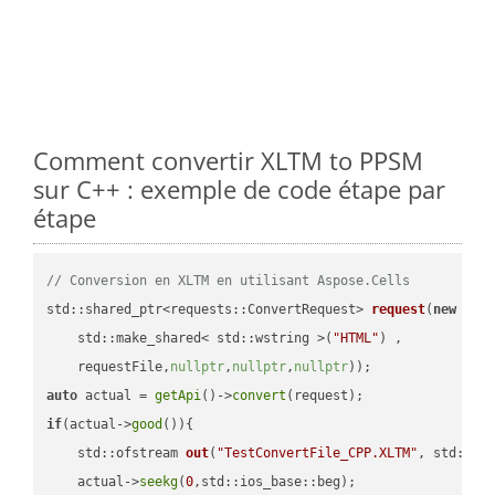
Comment convertir XLTM to PPSM
sur C++ : exemple de code étape par
étape
// Conversion en XLTM en utilisant Aspose.Cells
std::shared_ptr<requests::ConvertRequest> 
request
(
new
 requ
    std::make_shared< std::wstring >(
"HTML"
) ,        

    requestFile,
nullptr
,
nullptr
,
nullptr
))
auto
 actual = 
getApi
()->
convert
if
(actual->
good
()){

std::ofstream 
out
(
"TestConvertFile_CPP.XLTM"
, std::is
    actual->
seekg
(
0
,std::ios_base::beg);
