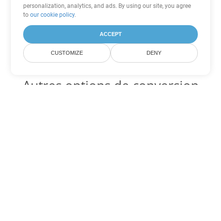
personalization, analytics, and ads. By using our site, you agree
to
our cookie policy
.
ACCEPT
CUSTOMIZE
DENY
Autres options de conversion
Excel
Convertir XLTM en DOC
DOC:
Microsoft Word Binary Format
Convertir XLTM en DOT
DOT:
Microsoft Word Template Files
Convertir XLTM en DOCX
DOCX:
Office 2007+ Word Document