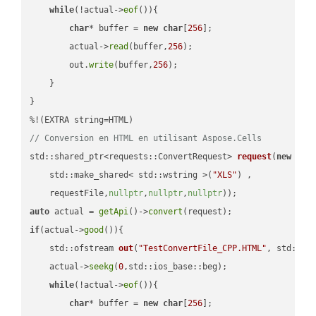
while
(!actual->
eof
()){

char
* buffer = 
new
char
[
256
];

        actual->
read
(buffer,
256
);

        out.
write
(buffer,
256
);

    }

}

// Conversion en HTML en utilisant Aspose.Cells
std::shared_ptr<requests::ConvertRequest> 
request
(
new
 requ
    std::make_shared< std::wstring >(
"XLS"
) ,        

    requestFile,
nullptr
,
nullptr
,
nullptr
))
auto
 actual = 
getApi
()->
convert
if
(actual->
good
()){

std::ofstream 
out
(
"TestConvertFile_CPP.HTML"
, std::is
    actual->
seekg
(
0
,std::ios_base::beg);

while
(!actual->
eof
()){

char
* buffer = 
new
char
[
256
];
