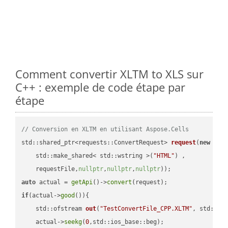
Comment convertir XLTM to XLS sur
C++ : exemple de code étape par
étape
// Conversion en XLTM en utilisant Aspose.Cells
std::shared_ptr<requests::ConvertRequest> 
request
(
new
 requ
    std::make_shared< std::wstring >(
"HTML"
) ,        

    requestFile,
nullptr
,
nullptr
,
nullptr
))
auto
 actual = 
getApi
()->
convert
if
(actual->
good
()){

std::ofstream 
out
(
"TestConvertFile_CPP.XLTM"
, std::is
    actual->
seekg
(
0
,std::ios_base::beg);
