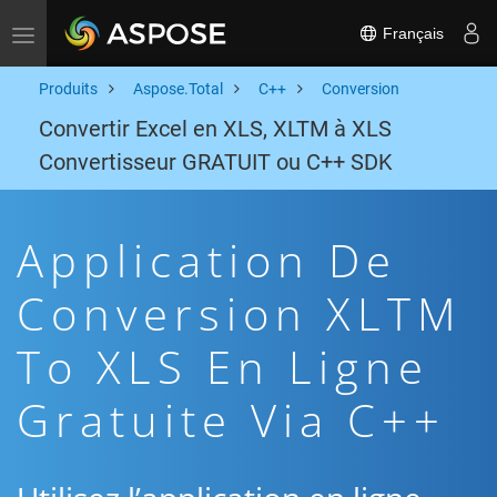
Français
Toggle navigation
Produits
Aspose.Total
C++
Conversion
Convertir Excel en XLS, XLTM à XLS
Convertisseur GRATUIT ou C++ SDK
Application De
Conversion XLTM
To XLS En Ligne
Gratuite Via C++