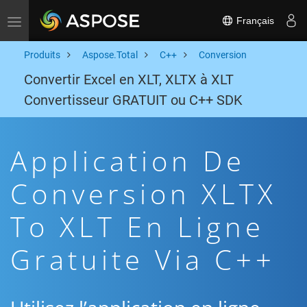
Français
Toggle navigation
Produits
Aspose.Total
C++
Conversion
Convertir Excel en XLT, XLTX à XLT
Convertisseur GRATUIT ou C++ SDK
Application De
Conversion XLTX
To XLT En Ligne
Gratuite Via C++