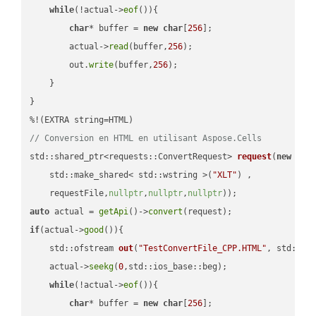
while
(!actual->
eof
()){

char
* buffer = 
new
char
[
256
];

        actual->
read
(buffer,
256
);

        out.
write
(buffer,
256
);

    }

}

// Conversion en HTML en utilisant Aspose.Cells
std::shared_ptr<requests::ConvertRequest> 
request
(
new
 requ
    std::make_shared< std::wstring >(
"XLT"
) ,        

    requestFile,
nullptr
,
nullptr
,
nullptr
))
auto
 actual = 
getApi
()->
convert
if
(actual->
good
()){

std::ofstream 
out
(
"TestConvertFile_CPP.HTML"
, std::is
    actual->
seekg
(
0
,std::ios_base::beg);

while
(!actual->
eof
()){

char
* buffer = 
new
char
[
256
];
