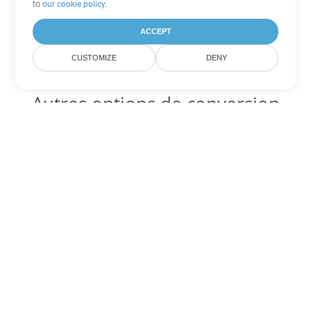
to
our cookie policy
.
ACCEPT
CUSTOMIZE
DENY
Autres options de conversion
Excel
Convertir XLTX en DOC
DOC:
Microsoft Word Binary Format
Convertir XLTX en DOT
DOT:
Microsoft Word Template Files
Convertir XLTX en DOCX
DOCX:
Office 2007+ Word Document