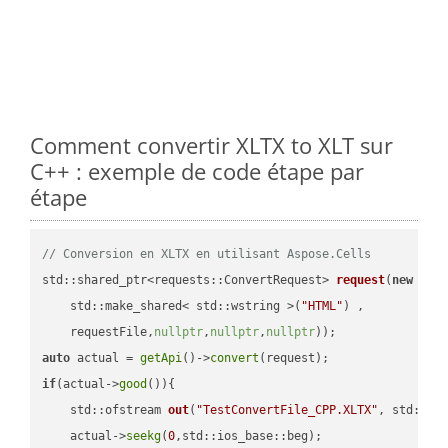
Comment convertir XLTX to XLT sur
C++ : exemple de code étape par
étape
// Conversion en XLTX en utilisant Aspose.Cells
std::shared_ptr<requests::ConvertRequest> 
request
(
new
 requ
    std::make_shared< std::wstring >(
"HTML"
) ,        

    requestFile,
nullptr
,
nullptr
,
nullptr
))
auto
 actual = 
getApi
()->
convert
if
(actual->
good
()){

std::ofstream 
out
(
"TestConvertFile_CPP.XLTX"
, std::is
    actual->
seekg
(
0
,std::ios_base::beg);
