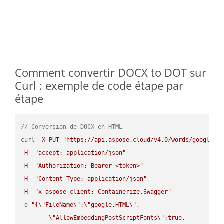
Comment convertir DOCX to DOT sur
Curl : exemple de code étape par
étape
// Conversion de DOCX en HTML
curl 
-
X
PUT
"https://api.aspose.cloud/v4.0/words/google.D
-
H
"accept: application/json"
-
H
"Authorization: Bearer <token>"
-
H
"Content-Type: application/json"
-
H
"x-aspose-client: Containerize.Swagger"
-
d 
"{
\"
FileName
\"
:
\"
google.HTML
\"
,

\"
AllowEmbeddingPostScriptFonts
\"
:true,
