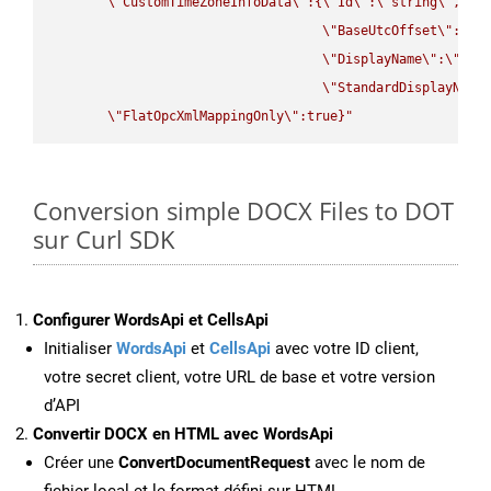
\"
CustomTimeZoneInfoData
\"
:{
\"
Id
\"
:
\"
string
\"
,

\"
BaseUtcOffset
\"
:
\"
s
\"
DisplayName
\"
:
\"
str
\"
StandardDisplayName
\"
FlatOpcXmlMappingOnly
\"
:true}"
Conversion simple DOCX Files to DOT
sur Curl SDK
Configurer WordsApi et CellsApi
Initialiser
WordsApi
et
CellsApi
avec votre ID client,
votre secret client, votre URL de base et votre version
d’API
Convertir DOCX en HTML avec WordsApi
Créer une
ConvertDocumentRequest
avec le nom de