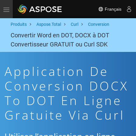
Français
Toggle navigation
Produits
Aspose.Total
Curl
Conversion
Convertir Word en DOT, DOCX à DOT
Convertisseur GRATUIT ou Curl SDK
Application De
Conversion DOCX
To DOT En Ligne
Gratuite Via Curl