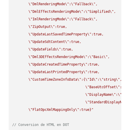
\"
DmlRenderingMode
\"
:
\"
Fallback
\"
,

\"
DmlEffectsRenderingMode
\"
:
\"
Simplified
\"
,

\"
ImlRenderingMode
\"
:
\"
Fallback
\"
,

\"
ZipOutput
\"
:true,

\"
UpdateLastSavedTimeProperty
\"
:true,

\"
UpdateSdtContent
\"
:true,

\"
UpdateFields
\"
:true,

\"
Dml3DEffectsRenderingMode
\"
:
\"
Basic
\"
,

\"
UpdateCreatedTimeProperty
\"
:true,

\"
UpdateLastPrintedProperty
\"
:true,

\"
CustomTimeZoneInfoData
\"
:{
\"
Id
\"
:
\"
string
\"
,

\"
BaseUtcOffset
\"
:
\"
s
\"
DisplayName
\"
:
\"
str
\"
StandardDisplayName
\"
FlatOpcXmlMappingOnly
\"
:true}"
// Conversion de HTML en DOT