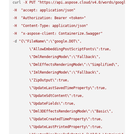
curl 
-
X
PUT
"https://api.aspose.cloud/v4.0/words/google.H
-
H
"accept: application/json"
-
H
"Authorization: Bearer <token>"
-
H
"Content-Type: application/json"
-
H
"x-aspose-client: Containerize.Swagger"
-
d 
"{
\"
FileName
\"
:
\"
google.DOT
\"
,

\"
AllowEmbeddingPostScriptFonts
\"
:true,

\"
DmlRenderingMode
\"
:
\"
Fallback
\"
,

\"
DmlEffectsRenderingMode
\"
:
\"
Simplified
\"
,

\"
ImlRenderingMode
\"
:
\"
Fallback
\"
,

\"
ZipOutput
\"
:true,

\"
UpdateLastSavedTimeProperty
\"
:true,

\"
UpdateSdtContent
\"
:true,

\"
UpdateFields
\"
:true,

\"
Dml3DEffectsRenderingMode
\"
:
\"
Basic
\"
,

\"
UpdateCreatedTimeProperty
\"
:true,

\"
UpdateLastPrintedProperty
\"
:true,
