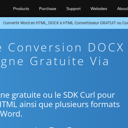
Products
Purchase
Support
Websites
About
Convertir Word en HTML, DOCX à HTML Convertisseur GRATUIT ou Cur
De Conversion DOCX
gne Gratuite Via
igne gratuite ou le SDK Curl pour
HTML ainsi que plusieurs formats
Word.