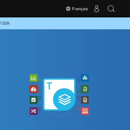
Français
l SDK