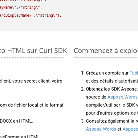
ayName
\"
:
\"
string
\"
,

ardDisplayName
\"
:
\"
string
\"
},

to HTML sur Curl SDK
Commencez à exploi
Créez un compte sur
Tab
lient, votre secret client, votre
et des détails d’autorisat
Obtenez les SDK Aspose.
source de
Aspose.Words
om de fichier local et le format
compiler/utiliser le SDK
pour d’autres options de
nt DOCX en HTML.
Consultez également la r
Aspose.Words
et
Aspose
SaveFormat en HTML