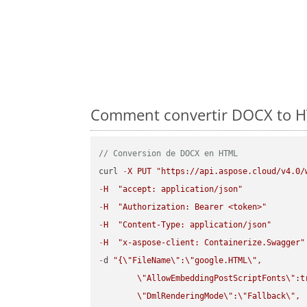
Comment convertir DOCX to HT
// Conversion de DOCX en HTML
curl 
-
X
PUT
"https://api.aspose.cloud/v4.0/
-
H
"accept: application/json"
-
H
"Authorization: Bearer <token>"
-
H
"Content-Type: application/json"
-
H
"x-aspose-client: Containerize.Swagger"
-
d 
"{
\"
FileName
\"
:
\"
google.HTML
\"
,

\"
AllowEmbeddingPostScriptFonts
\"
:t
\"
DmlRenderingMode
\"
:
\"
Fallback
\"
,
