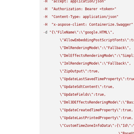
-
H
"accept: application/json"
-
H
"Authorization: Bearer <token>"
-
H
"Content-Type: application/json"
-
H
"x-aspose-client: Containerize.Swagger"
-
d 
"{
\"
FileName
\"
:
\"
google.HTML
\"
,

\"
AllowEmbeddingPostScriptFonts
\"
:t
\"
DmlRenderingMode
\"
:
\"
Fallback
\"
,

\"
DmlEffectsRenderingMode
\"
:
\"
Simpl
\"
ImlRenderingMode
\"
:
\"
Fallback
\"
,

\"
ZipOutput
\"
:true,

\"
UpdateLastSavedTimeProperty
\"
:true
\"
UpdateSdtContent
\"
:true,

\"
UpdateFields
\"
:true,

\"
Dml3DEffectsRenderingMode
\"
:
\"
Bas
\"
UpdateCreatedTimeProperty
\"
:true,

\"
UpdateLastPrintedProperty
\"
:true,

\"
CustomTimeZoneInfoData
\"
:{
\"
Id
\"
:
\"
BaseU