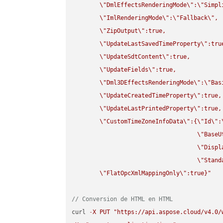
\"
DmlEffectsRenderingMode
\"
:
\"
Simpl
\"
ImlRenderingMode
\"
:
\"
Fallback
\"
,

\"
ZipOutput
\"
:true,

\"
UpdateLastSavedTimeProperty
\"
:true
\"
UpdateSdtContent
\"
:true,

\"
UpdateFields
\"
:true,

\"
Dml3DEffectsRenderingMode
\"
:
\"
Bas
\"
UpdateCreatedTimeProperty
\"
:true,

\"
UpdateLastPrintedProperty
\"
:true,

\"
CustomTimeZoneInfoData
\"
:{
\"
Id
\"
:
\"
BaseU
\"
Displ
\"
Stand
\"
FlatOpcXmlMappingOnly
\"
:true}"
// Conversion de HTML en HTML
curl 
-
X
PUT
"https://api.aspose.cloud/v4.0/