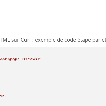
ML sur Curl : exemple de code étape par é
words/google.DOCX/saveAs"
rue,
