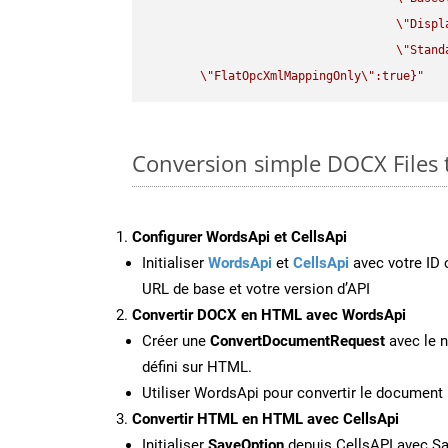
\"
Displ
\"
Stand
\"
FlatOpcXmlMappingOnly
\"
:true}"
Conversion simple DOCX Files 
Configurer WordsApi et CellsApi
Initialiser
WordsApi
et
CellsApi
avec votre ID c
URL de base et votre version d’API
Convertir DOCX en HTML avec WordsApi
Créer une
ConvertDocumentRequest
avec le n
défini sur HTML.
Utiliser WordsApi pour convertir le docume
Convertir HTML en HTML avec CellsApi
Initialiser
SaveOption
depuis CellsAPI avec 