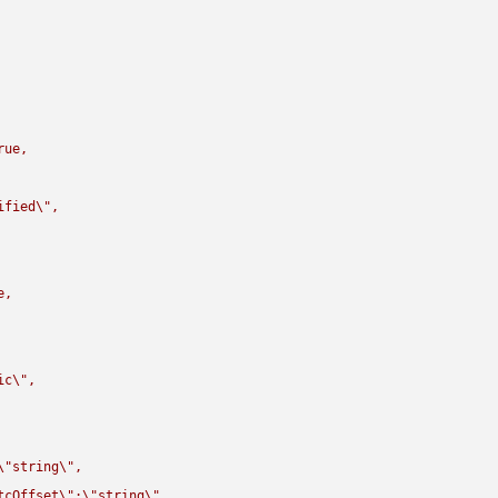
rue,

ified
\"
,

,

ic
\"
,

\"
string
\"
,

tcOffset
\"
:
\"
string
\"
,
