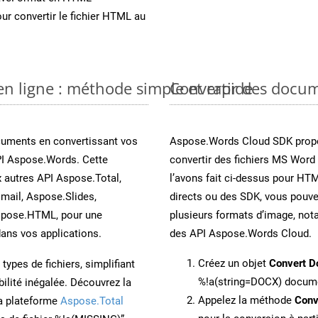
ur convertir le fichier HTML au
n ligne : méthode simple et rapide
Convertir des docu
cuments en convertissant vos
Aspose.Words Cloud SDK propo
PI Aspose.Words. Cette
convertir des fichiers MS Word
x autres API Aspose.Total,
l’avons fait ci-dessus pour HT
mail, Aspose.Slides,
directs ou des SDK, vous pouv
spose.HTML, pour une
plusieurs formats d’image, not
ans vos applications.
des API Aspose.Words Cloud.
Créez un objet
Convert D
ypes de fichiers, simplifiant
%!a(string=DOCX) docum
ilité inégalée. Découvrez la
Appelez la méthode
Conv
la plateforme
Aspose.Total