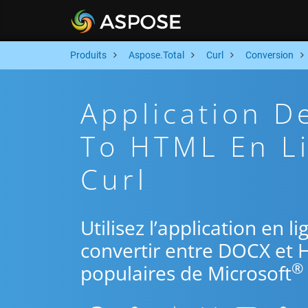
Produits
Aspose.Total
Curl
Conversion
Application 
To HTML En Li
Curl
Utilisez l’application en l
convertir entre DOCX et 
®
populaires de Microsoft