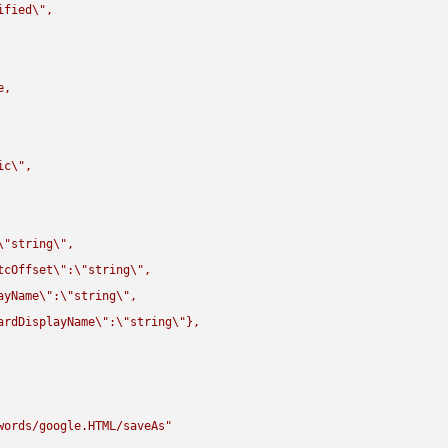
ified
\"
,

,

ic
\"
,

\"
string
\"
,

tcOffset
\"
:
\"
string
\"
,

ayName
\"
:
\"
string
\"
,

ardDisplayName
\"
:
\"
string
\"
},

words/google.HTML/saveAs"