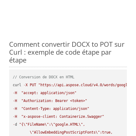
Comment convertir DOCX to POT sur
Curl : exemple de code étape par
étape
// Conversion de DOCX en HTML
curl 
-
X
PUT
"https://api.aspose.cloud/v4.0/words/google.D
-
H
"accept: application/json"
-
H
"Authorization: Bearer <token>"
-
H
"Content-Type: application/json"
-
H
"x-aspose-client: Containerize.Swagger"
-
d 
"{
\"
FileName
\"
:
\"
google.HTML
\"
,

\"
AllowEmbeddingPostScriptFonts
\"
:true,
