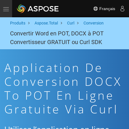
Français
Toggle navigation
Produits
Aspose.Total
Curl
Conversion
Convertir Word en POT, DOCX à POT
Convertisseur GRATUIT ou Curl SDK
Application De
Conversion DOCX
To POT En Ligne
Gratuite Via Curl