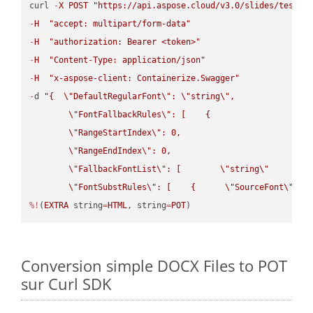
curl 
-
X
POST
"https://api.aspose.cloud/v3.0/slides/test-u
-
H
"accept: multipart/form-data"
-
H
"authorization: Bearer <token>"
-
H
"Content-Type: application/json"
-
H
"x-aspose-client: Containerize.Swagger"
-
d 
"{  
\"
DefaultRegularFont
\"
: 
\"
string
\"
,

\"
FontFallbackRules
\"
: [    {

\"
RangeStartIndex
\"
: 0,

\"
RangeEndIndex
\"
: 0,

\"
FallbackFontList
\"
: [        
\"
string
\"
      ]  
\"
FontSubstRules
\"
: [    {      
\"
SourceFont
\"
: 
\
%!
(
EXTRA
 string
=
HTML
, string
=
POT
)
Conversion simple DOCX Files to POT
sur Curl SDK