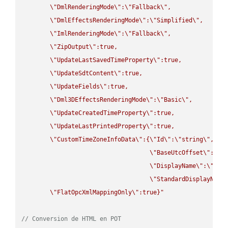
\"
DmlRenderingMode
\"
:
\"
Fallback
\"
,

\"
DmlEffectsRenderingMode
\"
:
\"
Simplified
\"
,

\"
ImlRenderingMode
\"
:
\"
Fallback
\"
,

\"
ZipOutput
\"
:true,

\"
UpdateLastSavedTimeProperty
\"
:true,

\"
UpdateSdtContent
\"
:true,

\"
UpdateFields
\"
:true,

\"
Dml3DEffectsRenderingMode
\"
:
\"
Basic
\"
,

\"
UpdateCreatedTimeProperty
\"
:true,

\"
UpdateLastPrintedProperty
\"
:true,

\"
CustomTimeZoneInfoData
\"
:{
\"
Id
\"
:
\"
string
\"
,

\"
BaseUtcOffset
\"
:
\"
s
\"
DisplayName
\"
:
\"
str
\"
StandardDisplayName
\"
FlatOpcXmlMappingOnly
\"
:true}"
// Conversion de HTML en POT