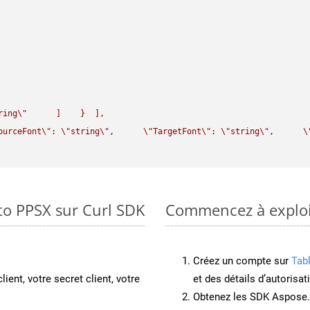
ring
\"
      ]    }  ],

ourceFont
\"
: 
\"
string
\"
,      
\"
TargetFont
\"
: 
\"
string
\"
,      
\
to PPSX sur Curl SDK
Commencez à exploit
Créez un compte sur
Tab
lient, votre secret client, votre
et des détails d’autorisat
Obtenez les SDK Aspose.