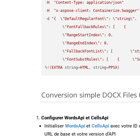
-
H
"Content-Type: application/json"
-
H
"x-aspose-client: Containerize.Swagger"
-
d 
"{  
\"
DefaultRegularFont
\"
: 
\"
string
\"
,

\"
FontFallbackRules
\"
: [    {

\"
RangeStartIndex
\"
: 0,

\"
RangeEndIndex
\"
: 0,

\"
FallbackFontList
\"
: [        
\"
st
\"
FontSubstRules
\"
: [    {      
\"
S
%!
(
EXTRA
 string
=
HTML
, string
=
PPSX
)
Conversion simple DOCX Files 
Configurer WordsApi et CellsApi
Initialiser
WordsApi
et
CellsApi
avec votre ID c
URL de base et votre version d’API