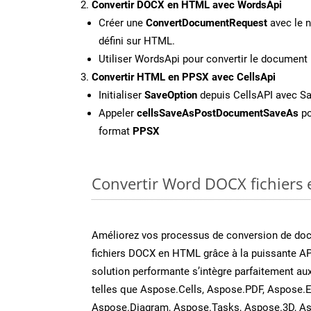
Convertir DOCX en HTML avec WordsApi
Créer une
ConvertDocumentRequest
avec le n
défini sur HTML.
Utiliser WordsApi pour convertir le docume
Convertir HTML en PPSX avec CellsApi
Initialiser
SaveOption
depuis CellsAPI avec S
Appeler
cellsSaveAsPostDocumentSaveAs
po
format
PPSX
Convertir Word DOCX fichiers e
Améliorez vos processus de conversion de do
fichiers DOCX en HTML grâce à la puissante A
solution performante s’intègre parfaitement au
telles que Aspose.Cells, Aspose.PDF, Aspose.E
Aspose.Diagram, Aspose.Tasks, Aspose.3D, A