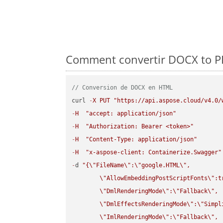
Comment convertir DOCX to PPS
// Conversion de DOCX en HTML
curl 
-
X
PUT
"https://api.aspose.cloud/v4.0/
-
H
"accept: application/json"
-
H
"Authorization: Bearer <token>"
-
H
"Content-Type: application/json"
-
H
"x-aspose-client: Containerize.Swagger"
-
d 
"{
\"
FileName
\"
:
\"
google.HTML
\"
,

\"
AllowEmbeddingPostScriptFonts
\"
:t
\"
DmlRenderingMode
\"
:
\"
Fallback
\"
,

\"
DmlEffectsRenderingMode
\"
:
\"
Simpl
\"
ImlRenderingMode
\"
:
\"
Fallback
\"
,
