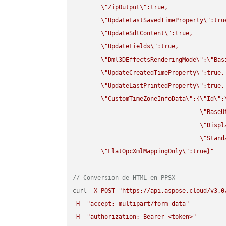
\"
ZipOutput
\"
:true,

\"
UpdateLastSavedTimeProperty
\"
:true
\"
UpdateSdtContent
\"
:true,

\"
UpdateFields
\"
:true,

\"
Dml3DEffectsRenderingMode
\"
:
\"
Bas
\"
UpdateCreatedTimeProperty
\"
:true,

\"
UpdateLastPrintedProperty
\"
:true,

\"
CustomTimeZoneInfoData
\"
:{
\"
Id
\"
:
\"
BaseU
\"
Displ
\"
Stand
\"
FlatOpcXmlMappingOnly
\"
:true}"
// Conversion de HTML en PPSX
curl 
-
X
POST
"https://api.aspose.cloud/v3.0
-
H
"accept: multipart/form-data"
-
H
"authorization: Bearer <token>"