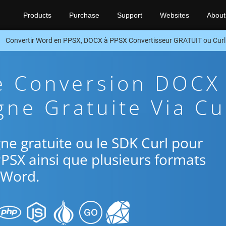
Products
Purchase
Support
Websites
About
Convertir Word en PPSX, DOCX à PPSX Convertisseur GRATUIT ou Cur
De Conversion DOCX
gne Gratuite Via Cu
igne gratuite ou le SDK Curl pour
PSX ainsi que plusieurs formats
Word.