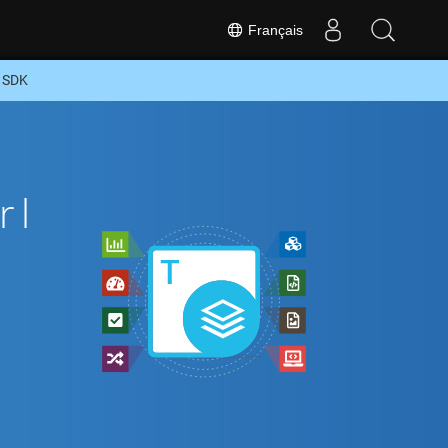
Français
l SDK
rl