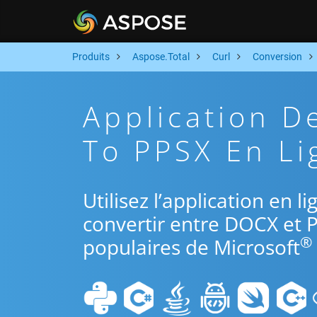
Produits
Aspose.Total
Curl
Conversion
Application 
To PPSX En Li
Utilisez l’application en l
convertir entre DOCX et P
®
populaires de Microsoft