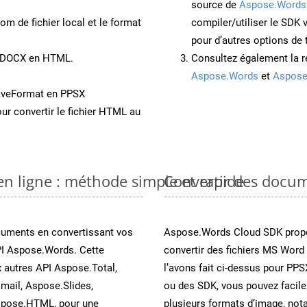
source de
Aspose.Words
om de fichier local et le format
compiler/utiliser le SDK
pour d’autres options de
nt DOCX en HTML.
Consultez également la r
Aspose.Words
et
Aspose
aveFormat en PPSX
ur convertir le fichier HTML au
n ligne : méthode simple et rapide
Convertir des docu
cuments en convertissant vos
Aspose.Words Cloud SDK propo
PI Aspose.Words. Cette
convertir des fichiers MS Word
x autres API Aspose.Total,
l’avons fait ci-dessus pour PPS
mail, Aspose.Slides,
ou des SDK, vous pouvez facil
spose.HTML, pour une
plusieurs formats d’image, not