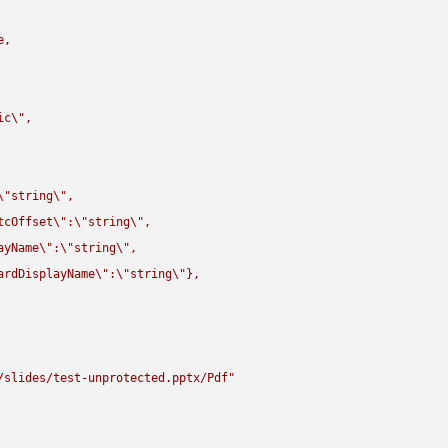
,

ic
\"
,

\"
string
\"
,

tcOffset
\"
:
\"
string
\"
,

ayName
\"
:
\"
string
\"
,

ardDisplayName
\"
:
\"
string
\"
},

/slides/test-unprotected.pptx/Pdf"