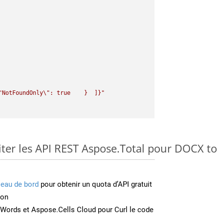
"
NotFoundOnly
\"
: true    }  ]}"
er les API REST Aspose.Total pour DOCX to
leau de bord
pour obtenir un quota d’API gratuit
ion
Words et Aspose.Cells Cloud pour Curl le code