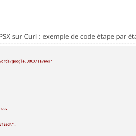
X sur Curl : exemple de code étape par ét
words/google.DOCX/saveAs"
rue,

ified
\"
,
