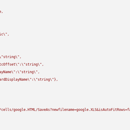
,

ic
\"
,

\"
string
\"
,

tcOffset
\"
:
\"
string
\"
,

ayName
\"
:
\"
string
\"
,

ardDisplayName
\"
:
\"
string
\"
},

/cells/google.HTML/SaveAs?newfilename=google.XLS&isAutoFitRows=f