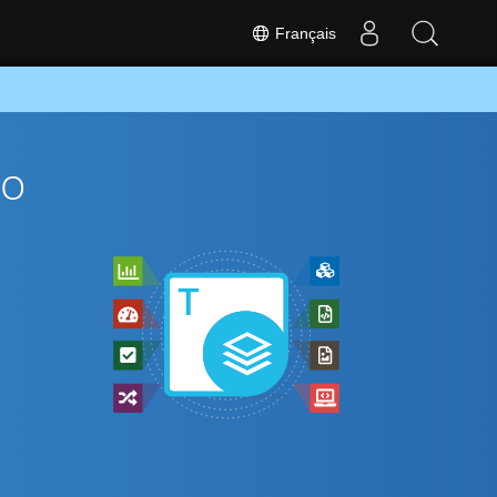
Français
To