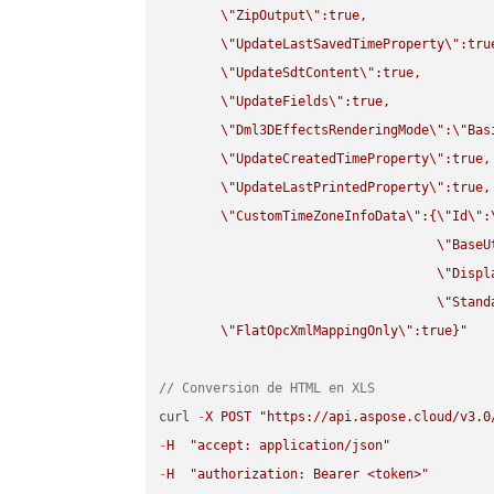
\"
ZipOutput
\"
:true,

\"
UpdateLastSavedTimeProperty
\"
:true
\"
UpdateSdtContent
\"
:true,

\"
UpdateFields
\"
:true,

\"
Dml3DEffectsRenderingMode
\"
:
\"
Bas
\"
UpdateCreatedTimeProperty
\"
:true,

\"
UpdateLastPrintedProperty
\"
:true,

\"
CustomTimeZoneInfoData
\"
:{
\"
Id
\"
:
\"
BaseU
\"
Displ
\"
Stand
\"
FlatOpcXmlMappingOnly
\"
:true}"
// Conversion de HTML en XLS
curl 
-
X
POST
"https://api.aspose.cloud/v3.0
-
H
"accept: application/json"
-
H
"authorization: Bearer <token>"