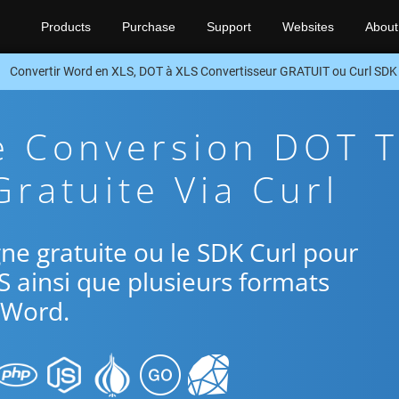
Products
Purchase
Support
Websites
About
Convertir Word en XLS, DOT à XLS Convertisseur GRATUIT ou Curl SDK
e Conversion DOT 
Gratuite Via Curl
igne gratuite ou le SDK Curl pour
S ainsi que plusieurs formats
Word.