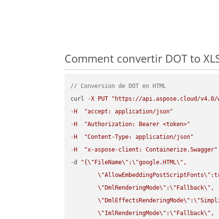
Comment convertir DOT to XLS 
// Conversion de DOT en HTML
curl 
-
X
PUT
"https://api.aspose.cloud/v4.0/
-
H
"accept: application/json"
-
H
"Authorization: Bearer <token>"
-
H
"Content-Type: application/json"
-
H
"x-aspose-client: Containerize.Swagger"
-
d 
"{
\"
FileName
\"
:
\"
google.HTML
\"
,

\"
AllowEmbeddingPostScriptFonts
\"
:t
\"
DmlRenderingMode
\"
:
\"
Fallback
\"
,

\"
DmlEffectsRenderingMode
\"
:
\"
Simpl
\"
ImlRenderingMode
\"
:
\"
Fallback
\"
,
