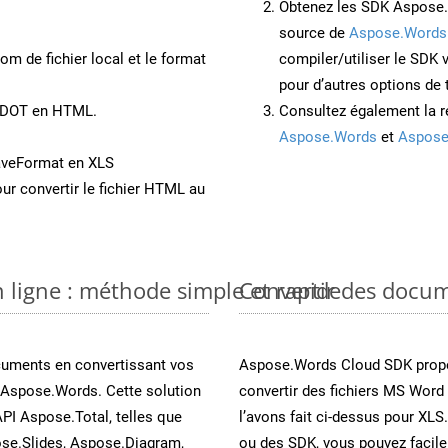
Obtenez les SDK Aspose.
source de
Aspose.Words
om de fichier local et le format
compiler/utiliser le SDK
pour d’autres options de
t DOT en HTML.
Consultez également la r
Aspose.Words
et
Aspose
aveFormat en XLS
ur convertir le fichier HTML au
 ligne : méthode simple et rapide
Convertir des docu
cuments en convertissant vos
Aspose.Words Cloud SDK propo
 Aspose.Words. Cette solution
convertir des fichiers MS Word
API Aspose.Total, telles que
l’avons fait ci-dessus pour XLS
se.Slides, Aspose.Diagram,
ou des SDK, vous pouvez facil