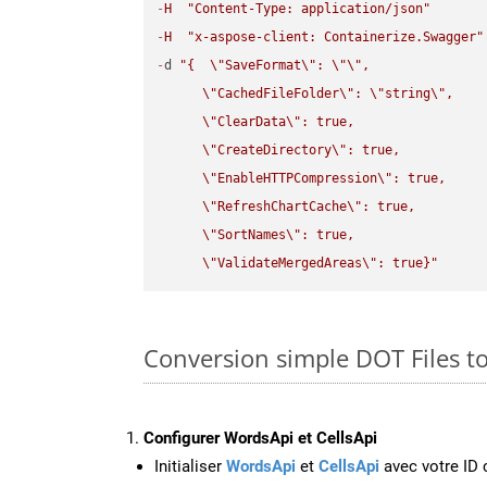
-
H
"Content-Type: application/json"
-
H
"x-aspose-client: Containerize.Swagger"
-
d 
"{  
\"
SaveFormat
\"
: 
\"
\"
,

\"
CachedFileFolder
\"
: 
\"
string
\"
,

\"
ClearData
\"
: true,  

\"
CreateDirectory
\"
: true,  

\"
EnableHTTPCompression
\"
: true,  

\"
RefreshChartCache
\"
: true,  

\"
SortNames
\"
: true,  

\"
ValidateMergedAreas
\"
: true}"
Conversion simple DOT Files to
Configurer WordsApi et CellsApi
Initialiser
WordsApi
et
CellsApi
avec votre ID c