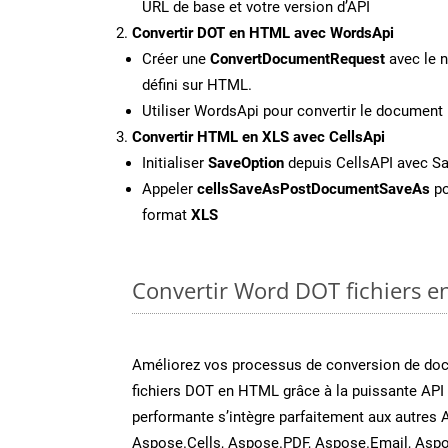
URL de base et votre version d’API
Convertir DOT en HTML avec WordsApi
Créer une
ConvertDocumentRequest
avec le n
défini sur HTML.
Utiliser WordsApi pour convertir le documen
Convertir HTML en XLS avec CellsApi
Initialiser
SaveOption
depuis CellsAPI avec S
Appeler
cellsSaveAsPostDocumentSaveAs
po
format
XLS
Convertir Word DOT fichiers en
Améliorez vos processus de conversion de do
fichiers DOT en HTML grâce à la puissante API
performante s’intègre parfaitement aux autres 
Aspose.Cells, Aspose.PDF, Aspose.Email, Aspo