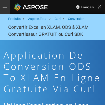
Français
Toggle navigation
Produits
Aspose.Total
Curl
Conversion
Convertir Excel en XLAM, ODS à XLAM
Convertisseur GRATUIT ou Curl SDK
Application De
Conversion ODS
To XLAM En Ligne
Gratuite Via Curl