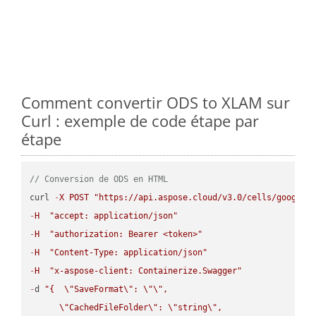
Comment convertir ODS to XLAM sur
Curl : exemple de code étape par
étape
// Conversion de ODS en HTML
curl 
-
X
POST
"https://api.aspose.cloud/v3.0/cells/google.
-
H
"accept: application/json"
-
H
"authorization: Bearer <token>"
-
H
"Content-Type: application/json"
-
H
"x-aspose-client: Containerize.Swagger"
-
d 
"{  
\"
SaveFormat
\"
: 
\"
\"
,

\"
CachedFileFolder
\"
: 
\"
string
\"
,
