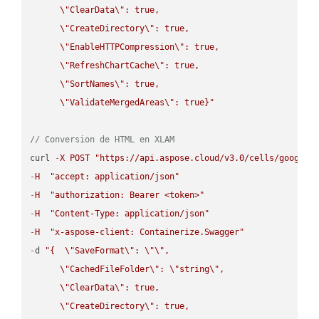
\"
ClearData
\"
: true,  

\"
CreateDirectory
\"
: true,  

\"
EnableHTTPCompression
\"
: true,  

\"
RefreshChartCache
\"
: true,  

\"
SortNames
\"
: true,  

\"
ValidateMergedAreas
\"
: true}"
// Conversion de HTML en XLAM
curl 
-
X
POST
"https://api.aspose.cloud/v3.0/cells/google.
-
H
"accept: application/json"
-
H
"authorization: Bearer <token>"
-
H
"Content-Type: application/json"
-
H
"x-aspose-client: Containerize.Swagger"
-
d 
"{  
\"
SaveFormat
\"
: 
\"
\"
,

\"
CachedFileFolder
\"
: 
\"
string
\"
,

\"
ClearData
\"
: true,  

\"
CreateDirectory
\"
: true,  
