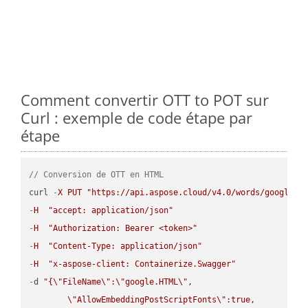
Comment convertir OTT to POT sur
Curl : exemple de code étape par
étape
// Conversion de OTT en HTML
curl 
-
X
PUT
"https://api.aspose.cloud/v4.0/words/google.O
-
H
"accept: application/json"
-
H
"Authorization: Bearer <token>"
-
H
"Content-Type: application/json"
-
H
"x-aspose-client: Containerize.Swagger"
-
d 
"{
\"
FileName
\"
:
\"
google.HTML
\"
,

\"
AllowEmbeddingPostScriptFonts
\"
:true,
