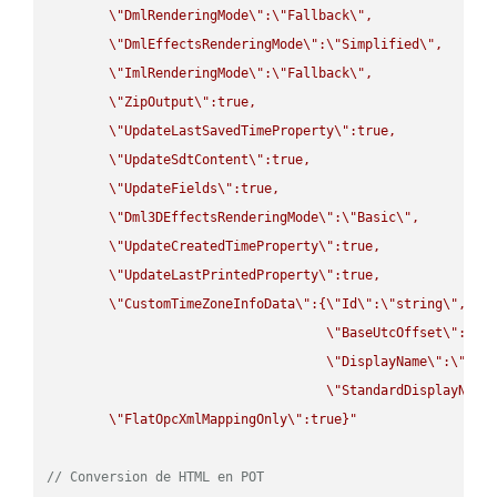
\"
DmlRenderingMode
\"
:
\"
Fallback
\"
,

\"
DmlEffectsRenderingMode
\"
:
\"
Simplified
\"
,

\"
ImlRenderingMode
\"
:
\"
Fallback
\"
,

\"
ZipOutput
\"
:true,

\"
UpdateLastSavedTimeProperty
\"
:true,

\"
UpdateSdtContent
\"
:true,

\"
UpdateFields
\"
:true,

\"
Dml3DEffectsRenderingMode
\"
:
\"
Basic
\"
,

\"
UpdateCreatedTimeProperty
\"
:true,

\"
UpdateLastPrintedProperty
\"
:true,

\"
CustomTimeZoneInfoData
\"
:{
\"
Id
\"
:
\"
string
\"
,

\"
BaseUtcOffset
\"
:
\"
s
\"
DisplayName
\"
:
\"
str
\"
StandardDisplayName
\"
FlatOpcXmlMappingOnly
\"
:true}"
// Conversion de HTML en POT