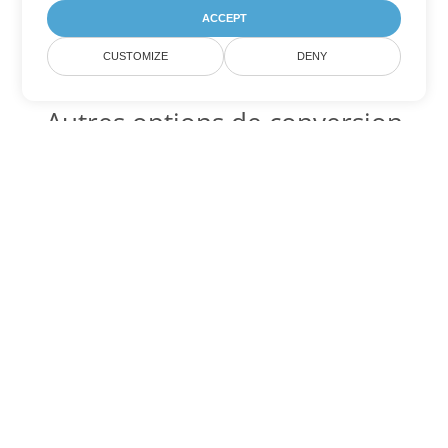
ACCEPT
CUSTOMIZE
DENY
Autres options de conversion
Word
Convertir OTT en DOC
DOC:
Microsoft Word Binary Format
Convertir OTT en DOT
DOT:
Microsoft Word Template Files
Convertir OTT en DOCX
DOCX:
Office 2007+ Word Document
Convertir OTT en DOCM