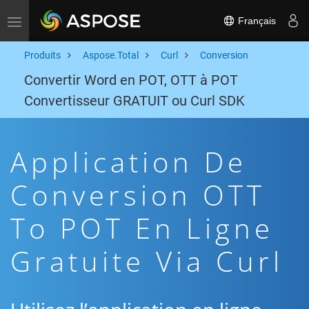
Français
Toggle navigation
Produits
Aspose.Total
Curl
Conversion
Convertir Word en POT, OTT à POT
Convertisseur GRATUIT ou Curl SDK
Application De
Conversion OTT
To POT En Ligne
Gratuite Via Curl