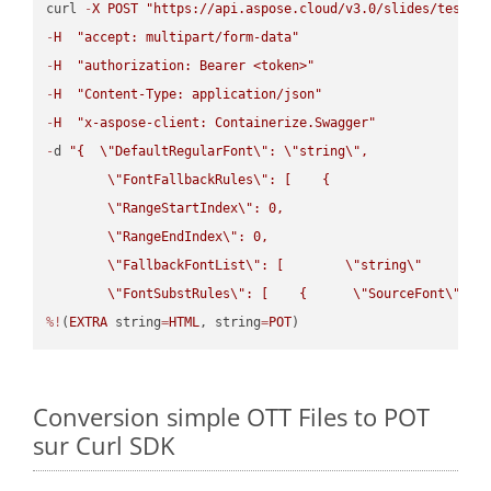
curl 
-
X
POST
"https://api.aspose.cloud/v3.0/slides/test-u
-
H
"accept: multipart/form-data"
-
H
"authorization: Bearer <token>"
-
H
"Content-Type: application/json"
-
H
"x-aspose-client: Containerize.Swagger"
-
d 
"{  
\"
DefaultRegularFont
\"
: 
\"
string
\"
,

\"
FontFallbackRules
\"
: [    {

\"
RangeStartIndex
\"
: 0,

\"
RangeEndIndex
\"
: 0,

\"
FallbackFontList
\"
: [        
\"
string
\"
      ]  
\"
FontSubstRules
\"
: [    {      
\"
SourceFont
\"
: 
\
%!
(
EXTRA
 string
=
HTML
, string
=
POT
)
Conversion simple OTT Files to POT
sur Curl SDK