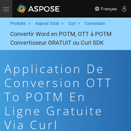
Français
Toggle navigation
Produits
Aspose.Total
Curl
Conversion
Convertir Word en POTM, OTT à POTM
Convertisseur GRATUIT ou Curl SDK
Application De
Conversion OTT
To POTM En
Ligne Gratuite
Via Curl