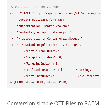
// Conversion de HTML en POTM
curl 
-
X
POST
"https://api.aspose.cloud/v3.0/slides/test-u
-
H
"accept: multipart/form-data"
-
H
"authorization: Bearer <token>"
-
H
"Content-Type: application/json"
-
H
"x-aspose-client: Containerize.Swagger"
-
d 
"{  
\"
DefaultRegularFont
\"
: 
\"
string
\"
,

\"
FontFallbackRules
\"
: [    {

\"
RangeStartIndex
\"
: 0,

\"
RangeEndIndex
\"
: 0,

\"
FallbackFontList
\"
: [        
\"
string
\"
      ]  
\"
FontSubstRules
\"
: [    {      
\"
SourceFont
\"
: 
\
%!
(
EXTRA
 string
=
HTML
, string
=
POTM
)
Conversion simple OTT Files to POTM