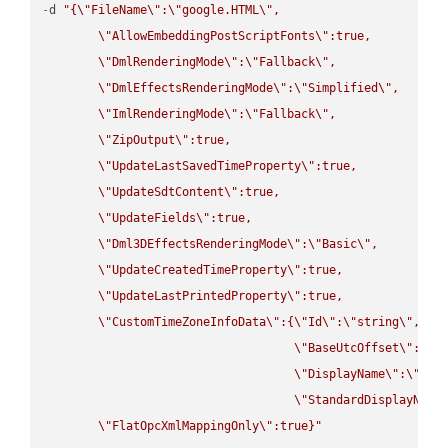
-
d 
"{
\"
FileName
\"
:
\"
google.HTML
\"
,

\"
AllowEmbeddingPostScriptFonts
\"
:true,

\"
DmlRenderingMode
\"
:
\"
Fallback
\"
,

\"
DmlEffectsRenderingMode
\"
:
\"
Simplified
\"
,

\"
ImlRenderingMode
\"
:
\"
Fallback
\"
,

\"
ZipOutput
\"
:true,

\"
UpdateLastSavedTimeProperty
\"
:true,

\"
UpdateSdtContent
\"
:true,

\"
UpdateFields
\"
:true,

\"
Dml3DEffectsRenderingMode
\"
:
\"
Basic
\"
,

\"
UpdateCreatedTimeProperty
\"
:true,

\"
UpdateLastPrintedProperty
\"
:true,

\"
CustomTimeZoneInfoData
\"
:{
\"
Id
\"
:
\"
string
\"
,

\"
BaseUtcOffset
\"
:
\"
s
\"
DisplayName
\"
:
\"
str
\"
StandardDisplayName
\"
FlatOpcXmlMappingOnly
\"
:true}"