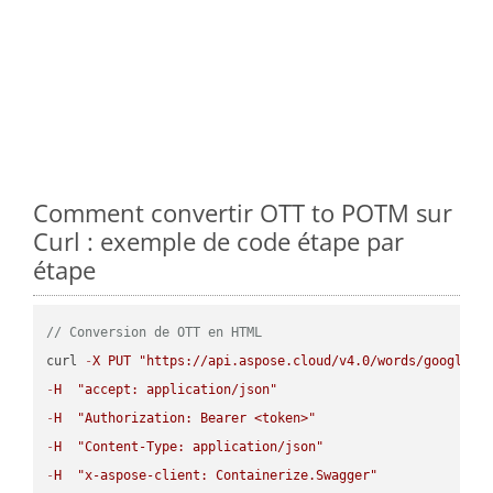
Comment convertir OTT to POTM sur
Curl : exemple de code étape par
étape
// Conversion de OTT en HTML
curl 
-
X
PUT
"https://api.aspose.cloud/v4.0/words/google.O
-
H
"accept: application/json"
-
H
"Authorization: Bearer <token>"
-
H
"Content-Type: application/json"
-
H
"x-aspose-client: Containerize.Swagger"