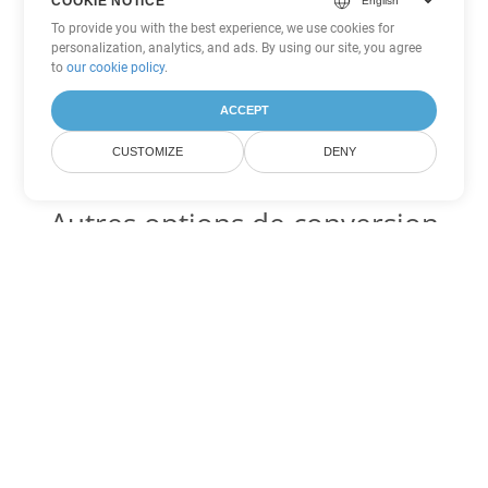
COOKIE NOTICE
To provide you with the best experience, we use cookies for
personalization, analytics, and ads. By using our site, you agree
to
our cookie policy
.
ACCEPT
CUSTOMIZE
DENY
Autres options de conversion
Word
Convertir OTT en DOC
DOC:
Microsoft Word Binary Format
Convertir OTT en DOT
DOT:
Microsoft Word Template Files
Convertir OTT en DOCX