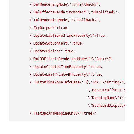
\"
DmlRenderingMode
\"
:
\"
Fallback
\"
,

\"
DmlEffectsRenderingMode
\"
:
\"
Simplified
\"
,

\"
ImlRenderingMode
\"
:
\"
Fallback
\"
,

\"
ZipOutput
\"
:true,

\"
UpdateLastSavedTimeProperty
\"
:true,

\"
UpdateSdtContent
\"
:true,

\"
UpdateFields
\"
:true,

\"
Dml3DEffectsRenderingMode
\"
:
\"
Basic
\"
,

\"
UpdateCreatedTimeProperty
\"
:true,

\"
UpdateLastPrintedProperty
\"
:true,

\"
CustomTimeZoneInfoData
\"
:{
\"
Id
\"
:
\"
string
\"
,

\"
BaseUtcOffset
\"
:
\"
s
\"
DisplayName
\"
:
\"
str
\"
StandardDisplayName
\"
FlatOpcXmlMappingOnly
\"
:true}"