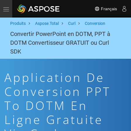
Français
Toggle navigation
Produits
Aspose.Total
Curl
Conversion
Convertir PowerPoint en DOTM, PPT à
DOTM Convertisseur GRATUIT ou Curl
SDK
Application De
Conversion PPT
To DOTM En
Ligne Gratuite