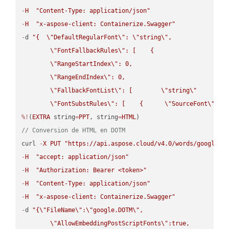
-
H
"Content-Type: application/json"
-
H
"x-aspose-client: Containerize.Swagger"
-
d 
"{  
\"
DefaultRegularFont
\"
: 
\"
string
\"
,

\"
FontFallbackRules
\"
: [    {

\"
RangeStartIndex
\"
: 0,

\"
RangeEndIndex
\"
: 0,

\"
FallbackFontList
\"
: [        
\"
string
\"
      ]  
\"
FontSubstRules
\"
: [    {      
\"
SourceFont
\"
: 
\
%!
(
EXTRA
 string
=
PPT
, string
=
HTML
// Conversion de HTML en DOTM
curl 
-
X
PUT
"https://api.aspose.cloud/v4.0/words/google.H
-
H
"accept: application/json"
-
H
"Authorization: Bearer <token>"
-
H
"Content-Type: application/json"
-
H
"x-aspose-client: Containerize.Swagger"
-
d 
"{
\"
FileName
\"
:
\"
google.DOTM
\"
,

\"
AllowEmbeddingPostScriptFonts
\"
:true,
