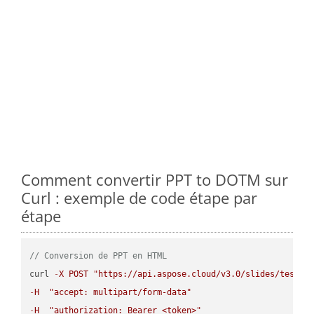
Comment convertir PPT to DOTM sur
Curl : exemple de code étape par
étape
// Conversion de PPT en HTML
curl 
-
X
POST
"https://api.aspose.cloud/v3.0/slides/test-u
-
H
"accept: multipart/form-data"
-
H
"authorization: Bearer <token>"